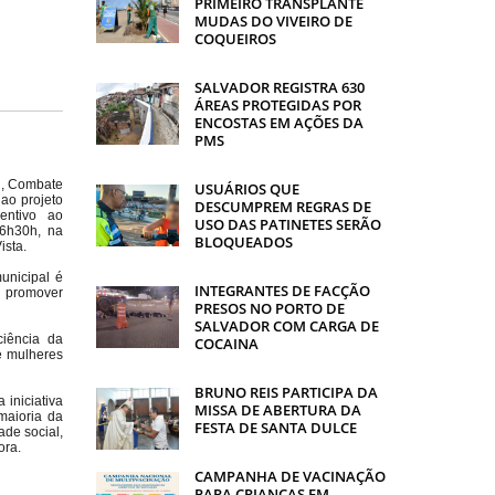
PRIMEIRO TRANSPLANTE
MUDAS DO VIVEIRO DE
COQUEIROS
SALVADOR REGISTRA 630
ÁREAS PROTEGIDAS POR
ENCOSTAS EM AÇÕES DA
PMS
l, Combate
USUÁRIOS QUE
ao projeto
DESCUMPREM REGRAS DE
entivo ao
USO DAS PATINETES SERÃO
6h30h, na
BLOQUEADOS
ista.
unicipal é
INTEGRANTES DE FACÇÃO
 promover
PRESOS NO PORTO DE
SALVADOR COM CARGA DE
ciência da
COCAINA
e mulheres
BRUNO REIS PARTICIPA DA
 iniciativa
MISSA DE ABERTURA DA
maioria da
FESTA DE SANTA DULCE
de social,
ora.
CAMPANHA DE VACINAÇÃO
PARA CRIANÇAS EM