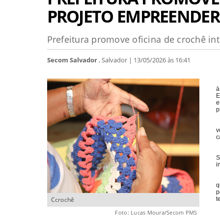
PROJETO EMPREENDER
Prefeitura promove oficina de crochê i
Secom Salvador
, Salvador | 13/05/2026 às 16:41
à
E
e
p
v
c
S
i
q
p
Ccrochê
t
Foto: Lucas Moura/Secom PMS