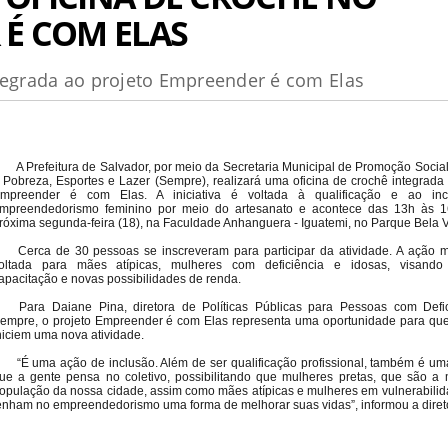
 É COM ELAS
ntegrada ao projeto Empreender é com Elas
A Prefeitura de Salvador, por meio da Secretaria Municipal de Promoção Socia
 Pobreza, Esportes e Lazer (Sempre), realizará uma oficina de crochê integrada 
mpreender é com Elas. A iniciativa é voltada à qualificação e ao inc
mpreendedorismo feminino por meio do artesanato e acontece das 13h às 1
róxima segunda-feira (18), na Faculdade Anhanguera - Iguatemi, no Parque Bela V
Cerca de 30 pessoas se inscreveram para participar da atividade. A ação m
oltada para mães atípicas, mulheres com deficiência e idosas, visando
apacitação e novas possibilidades de renda.
Para Daiane Pina, diretora de Políticas Públicas para Pessoas com Defi
empre, o projeto Empreender é com Elas representa uma oportunidade para qu
niciem uma nova atividade.
“É uma ação de inclusão. Além de ser qualificação profissional, também é uma
ue a gente pensa no coletivo, possibilitando que mulheres pretas, que são a 
opulação da nossa cidade, assim como mães atípicas e mulheres em vulnerabilida
enham no empreendedorismo uma forma de melhorar suas vidas”, informou a diret