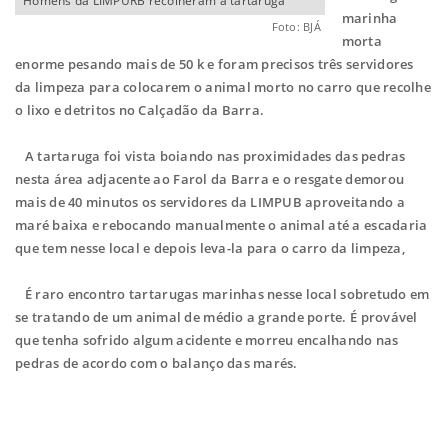
Homens da LIMPURB recolheram a tartaruga
marinha
Foto: BJÁ
morta
enorme pesando mais de 50 k e foram precisos três servidores
da limpeza para colocarem o animal morto no carro que recolhe
o lixo e detritos no Calçadão da Barra.
A tartaruga foi vista boiando nas proximidades das pedras
nesta área adjacente ao Farol da Barra e o resgate demorou
mais de 40 minutos os servidores da LIMPUB aproveitando a
maré baixa e rebocando manualmente o animal até a escadaria
que tem nesse local e depois leva-la para o carro da limpeza,
É raro encontro tartarugas marinhas nesse local sobretudo em
se tratando de um animal de médio a grande porte. É provável
que tenha sofrido algum acidente e morreu encalhando nas
pedras de acordo com o balanço das marés.