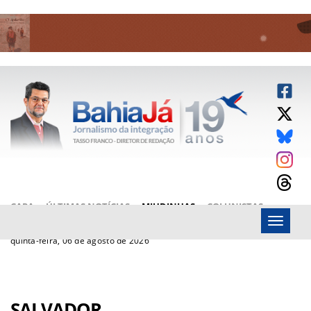
CAPA
ÚLTIMAS NOTÍCIAS
MIUDINHAS
COLUNISTAS
Menu
ARTIGOS
BAHIAJÁ VÍDEOS
FALE CONOSCO
quinta-feira, 06 de agosto de 2026
SALVADOR