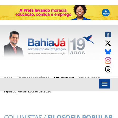
CAPA
ÚLTIMAS NOTÍCIAS
MIUDINHAS
COLUNISTAS
Menu
ARTIGOS
BAHIAJÁ VÍDEOS
FALE CONOSCO
s�bado, 08 de agosto de 2026
COLUNISTAS /
FILOSOFIA POPULAR