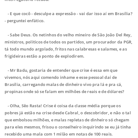
- E que cocô - desculpe a expressão - vai dar isso aí em Brasília?
- perguntei enfático.
- Sabe Deus. Os netinhos do velho mineiro de Sâo João Del Rey,
ministros, politicos de todos os partidos, um procurador da PGR,
tá todo mundo argolado, fritos nas calabresas e salames, e as
frigideiras estão a ponto de explodirem.
- Mr Badu, gostaria de entender que crise é essa em que
vivemos, nós aqui comendo inhame e esse pessoal daí de
Brasília, carregando malas de dinheiro vivo pra lá e pra cá,
propinas onde só se falam em milhões de reais e de dólares?
- Olha, Sêo Rasta! Crise é coisa da classe média porque os
pobres já estão na crise desde Cabral, o descobridor, e não o tal
que embolsou milhões, e malas repletas de dinheiro só chegam
para eles mesmos, frisou o conselheiro inquirindo se eu já tinha
recebido uma mala com 1 milão em notas de 100 reais.