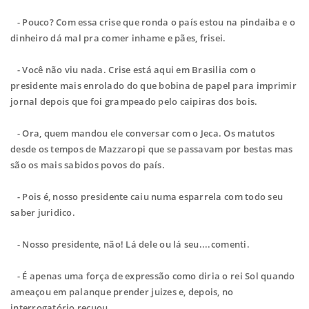
- Pouco? Com essa crise que ronda o país estou na pindaiba e o
dinheiro dá mal pra comer inhame e pães, frisei.
- Você não viu nada. Crise está aqui em Brasilia com o
presidente mais enrolado do que bobina de papel para imprimir
jornal depois que foi grampeado pelo caipiras dos bois.
- Ora, quem mandou ele conversar com o Jeca. Os matutos
desde os tempos de Mazzaropi que se passavam por bestas mas
são os mais sabidos povos do país.
- Pois é, nosso presidente caiu numa esparrela com todo seu
saber juridico.
- Nosso presidente, não! Lá dele ou lá seu....comenti.
- É apenas uma força de expressão como diria o rei Sol quando
ameaçou em palanque prender juizes e, depois, no
interrogatório recuou.