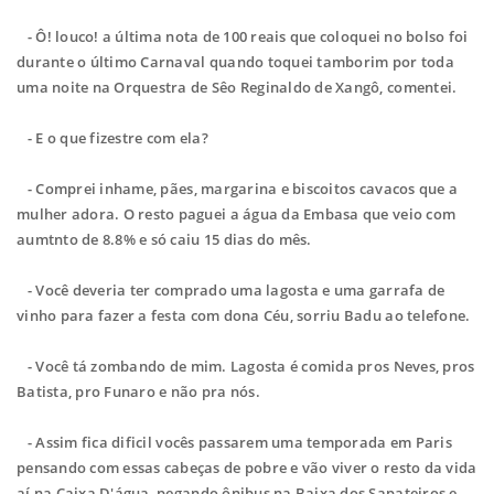
- Ô! louco! a última nota de 100 reais que coloquei no bolso foi
durante o último Carnaval quando toquei tamborim por toda
uma noite na Orquestra de Sêo Reginaldo de Xangô, comentei.
- E o que fizestre com ela?
- Comprei inhame, pães, margarina e biscoitos cavacos que a
mulher adora. O resto paguei a água da Embasa que veio com
aumtnto de 8.8% e só caiu 15 dias do mês.
- Você deveria ter comprado uma lagosta e uma garrafa de
vinho para fazer a festa com dona Céu, sorriu Badu ao telefone.
- Você tá zombando de mim. Lagosta é comida pros Neves, pros
Batista, pro Funaro e não pra nós.
- Assim fica dificil vocês passarem uma temporada em Paris
pensando com essas cabeças de pobre e vão viver o resto da vida
aí na Caixa D'água, pegando ônibus na Baixa dos Sapateiros e