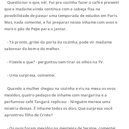
Questionar o que, né!. Fui pra cozinha fazer o café e presenti
que a madame ainda continua com a cabeça fixa na
possibilidade de passar uma temporada de estudos em Paris.
Mas, nada comentei, e fui preparar nosso inhame com ovos e
mais o pão de Pepe para o jantar.
- Tá pronto, gritei da porta da cozinha, pode vir madame
saborear do bom e do melhor.
- Fizeste o que? - perguntou sem tirar os olhos na TV.
- Uma surpresa, comentei.
Quando a mulher chegou na cozinha e viu na mesa os ovos
mexidos, quatro pedaços de inhame com margarina e a
perfumoso café Tangará replicou: - Ninguém merece uma
miséria dessas. É inhame todos os dias. Que surpresa você
aprontrou filho de Cristo?
- Os ovos foram mexidos na menteiga de Sergipe, comentei.