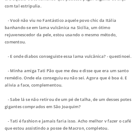
com tal estripulia.
- Você não viu no Fantástico aquele povo chic da Itália
banhando-se em lama vulcânica na Sicília, um ótimo
rejuvenescedor da pele, estou usando o mesmo método,
comentou.
- E onde diabos conseguiste essa lama vulcânica? - questinoei.
- Minha amiga Tati Pão que me deu e disse que era um santo
remédio. Onde ela conseguiu eu não sei. Agora que é boa é. E
alivia a face, complementou.
- Sabe lá se não retirou de um pé de talha, de um desses potes
gigantes comprados em São Joaquim?
- Tati é fashion e jamais faria isso. Acho melhor v fazer o café
que estou assistindo a posse de Macron, completou.