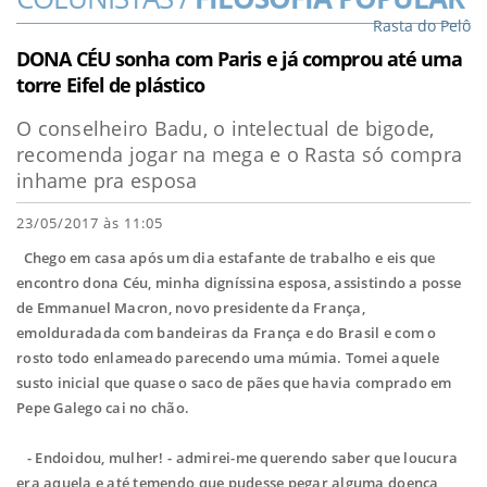
Rasta do Pelô
DONA CÉU sonha com Paris e já comprou até uma
torre Eifel de plástico
O conselheiro Badu, o intelectual de bigode,
recomenda jogar na mega e o Rasta só compra
inhame pra esposa
23/05/2017 às 11:05
​Chego em casa após um dia estafante de trabalho e eis que
encontro dona Céu, minha digníssina esposa, assistindo a posse
de Emmanuel Macron, novo presidente da França,
emolduradada com bandeiras da França e do Brasil e com o
rosto todo enlameado parecendo uma múmia. Tomei aquele
susto inicial que quase o saco de pães que havia comprado em
Pepe Galego cai no chão.
- Endoidou, mulher! - admirei-me querendo saber que loucura
era aquela e até temendo que pudesse pegar alguma doença