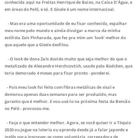
conhecida aqui na Freitas Henrique de Baixo, na Caixa D'Água, e
em áreas do Pelô, e só. E Gisele é um nome internacioal.
- Mas era uma oportunidade de eu ficar conhecida, espalhar
meu nome pelo mundo e ainda divulgar a marca da minha
estilista Zaís Pinharada, que fez pra mim um 'look' melhor do
que aquele que a Gisele desfilou.
- O look de dona Zaís duvido muito que seja melhor do que o
metalizado de Alexandre Herchcovtich, usado pela Büdchen, que
teria demorado 4 meses para ficar pronto - ponderei.
- Pois meu look foi feito com fibras metálicas de sisal e
demorou apenas duas semanas para ser produzido, mas
garanto que é melhor. E vou usá-lo na próxima festa da Bencão
no Pelô - provocou-me.
- Faça o que entender melhor. Agora, se você quiser ir a Tóquio
2020 ou jogue na loteria ou aprenda desde já a falar japonês e
inglês para inscrever-se como voluntária, carregadora de