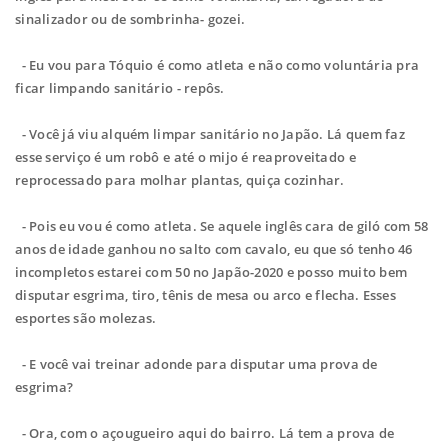
sinalizador ou de sombrinha- gozei.
- Eu vou para Tóquio é como atleta e não como voluntária pra
ficar limpando sanitário - repôs.
- Você já viu alquém limpar sanitário no Japão. Lá quem faz
esse serviço é um robô e até o mijo é reaproveitado e
reprocessado para molhar plantas, quiça cozinhar.
- Pois eu vou é como atleta. Se aquele inglês cara de giló com 58
anos de idade ganhou no salto com cavalo, eu que só tenho 46
incompletos estarei com 50 no Japão-2020 e posso muito bem
disputar esgrima, tiro, tênis de mesa ou arco e flecha. Esses
esportes são molezas.
- E você vai treinar adonde para disputar uma prova de
esgrima?
- Ora, com o açougueiro aqui do bairro. Lá tem a prova de