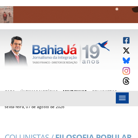
CAPA
ÚLTIMAS NOTÍCIAS
MIUDINHAS
COLUNISTAS
Menu
ARTIGOS
BAHIAJÁ VÍDEOS
FALE CONOSCO
sexta-feira, 07 de agosto de 2026
COLUNISTAS /
FILOSOFIA POPULAR