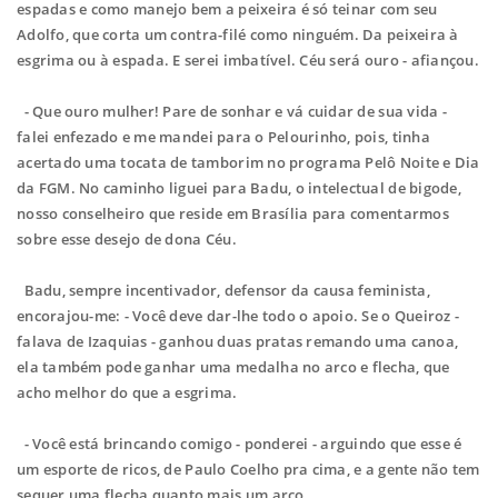
espadas e como manejo bem a peixeira é só teinar com seu
Adolfo, que corta um contra-filé como ninguém. Da peixeira à
esgrima ou à espada. E serei imbatível. Céu será ouro - afiançou.
- Que ouro mulher! Pare de sonhar e vá cuidar de sua vida -
falei enfezado e me mandei para o Pelourinho, pois, tinha
acertado uma tocata de tamborim no programa Pelô Noite e Dia
da FGM. No caminho liguei para Badu, o intelectual de bigode,
nosso conselheiro que reside em Brasília para comentarmos
sobre esse desejo de dona Céu.
Badu, sempre incentivador, defensor da causa feminista,
encorajou-me: - Você deve dar-lhe todo o apoio. Se o Queiroz -
falava de Izaquias - ganhou duas pratas remando uma canoa,
ela também pode ganhar uma medalha no arco e flecha, que
acho melhor do que a esgrima.
- Você está brincando comigo - ponderei - arguindo que esse é
um esporte de ricos, de Paulo Coelho pra cima, e a gente não tem
sequer uma flecha quanto mais um arco.