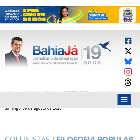
CAPA
ÚLTIMAS NOTÍCIAS
MIUDINHAS
COLUNISTAS
Menu
ARTIGOS
BAHIAJÁ VÍDEOS
FALE CONOSCO
domingo, 09 de agosto de 2026
COLUNISTAS /
FILOSOFIA POPULAR