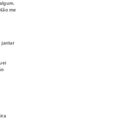
 algum.
 Não me
 jantar
uei
ão
ira