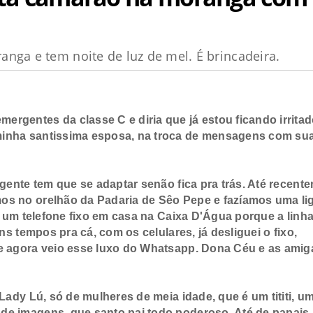
nga e tem noite de luz de mel. É brincadeira.
rgentes da classe C e diria que já estou ficando irrita
minha santissima esposa, na troca de mensagens com su
ente tem que se adaptar senão fica pra trás. Até recent
os no orelhão da Padaria de Sêo Pepe e fazíamos uma li
i um telefone fixo em casa na Caixa D'Água porque a linha
ns tempos pra cá, com os celulares, já desliguei o fixo,
 e agora veio esse luxo do Whatsapp. Dona Céu e as amig
ady Lú, só de mulheres de meia idade, que é um tititi, u
de imagens, que santo pai todo poderoso. Até de papais