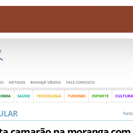
AS
ARTIGOS
BAHIAJÁ VÍDEOS
FALE CONOSCO
NOMIA
SAÚDE
TECNOLOGIA
TURISMO
ESPORTE
CULTUR
ULAR
Rast
sta camarão na moranga com