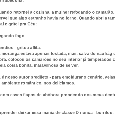
a sabedoria.
ando retornei a cozinha, a mulher refogando o camarão,
rvei que algo estranho havia no forno. Quando abri a t
l e gritei pra Céu:
egando fogo.
diou - gritou aflita.
 moranga estava apenas tostada, mas, salva do naufrági
ora, colocou os camarões no seu interior já temperados 
ela coisa bonita, maravilhosa de se ver.
é nosso autor predileto - para emoldurar o cenário, velas
 ambiente romântico, nos deliciamos.
 com esses fiapos de abóbora prendendo nos meus dentes
aprender deixar essa mania de classe D nunca - borrifou.