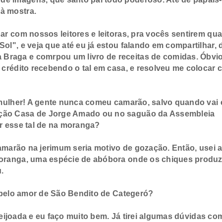
à mostra.
r com nossos leitores e leitoras, pra vocês sentirem qua
Sol", e veja que até eu já estou falando em compartilhar,
Braga e comrpou um livro de receitas de comidas. Óbvio,
e crédito recebendo o tal em casa, e resolveu me colocar
a mulher! A gente nunca comeu camarão, salvo quando vai
ação Casa de Jorge Amado ou no saguão da Assembleia
er esse tal de na moranga?
amarão na jerimum seria motivo de gozação. Então, usei 
 moranga, uma espécie de abóbora onde os chiques prod
.
 pelo amor de São Bendito de Categeró?
feijoada e eu faço muito bem. Já tirei algumas dúvidas co