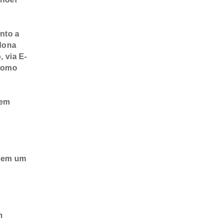
nto a
 dona
 via E-
 como
 em
a
uzem um
m