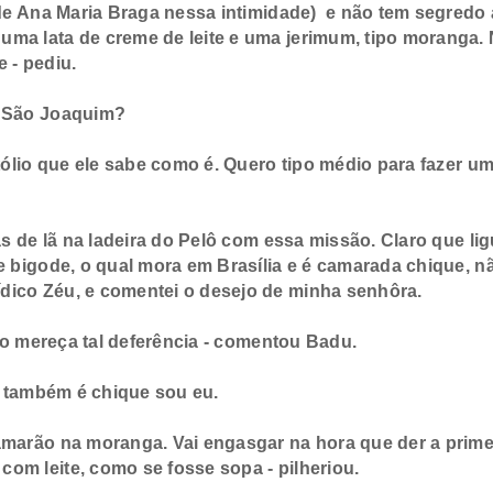
a de Ana Maria Braga nessa intimidade) e não tem segredo
uma lata de creme de leite e uma jerimum, tipo moranga.
 - pediu.
m São Joaquim?
lio que ele sabe como é. Quero tipo médio para fazer um
 de lã na ladeira do Pelô com essa missão. Claro que lig
e bigode, o qual mora em Brasília e é camarada chique, n
dico Zéu, e comentei o desejo de minha senhôra.
ão mereça tal deferência - comentou Badu.
a também é chique sou eu.
arão na moranga. Vai engasgar na hora que der a prime
om leite, como se fosse sopa - pilheriou.