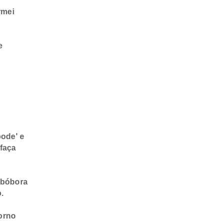
rmei
e
pode' e
 faça
 abóbora
.
forno