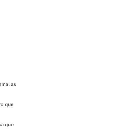
sma, as
ro que
sa que