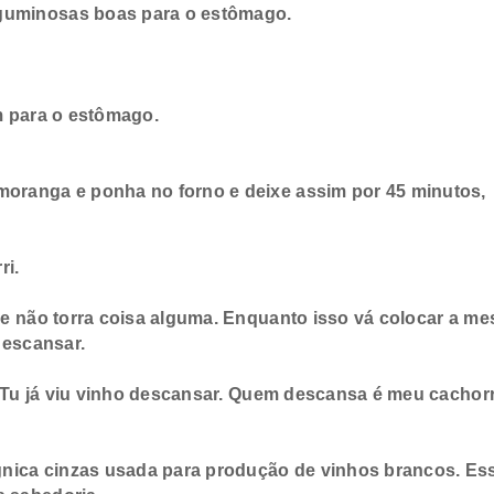
eguminosas boas para o estômago.
m para o estômago.
moranga e ponha no forno e deixe assim por 45 minutos,
ri.
e não torra coisa alguma. Enquanto isso vá colocar a me
 descansar.
! Tu já viu vinho descansar. Quem descansa é meu cachor
gnica cinzas usada para produção de vinhos brancos. Es