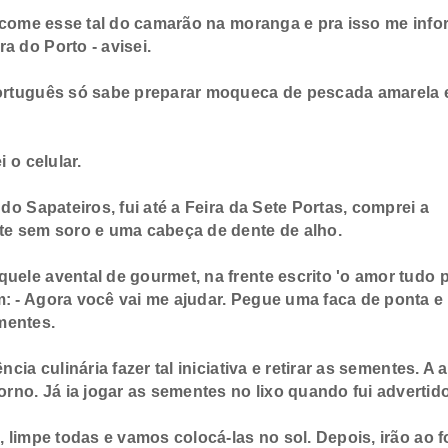
e come esse tal do camarão na moranga e pra isso me info
a do Porto - avisei.
ortuguês só sabe preparar moqueca de pescada amarela 
 o celular.
o Sapateiros, fui até a Feira da Sete Portas, comprei a
ite sem soro e uma cabeça de dente de alho.
le avental de gourmet, na frente escrito 'o amor tudo 
: - Agora você vai me ajudar. Pegue uma faca de ponta e
mentes.
a culinária fazer tal iniciativa e retirar as sementes. A
no. Já ia jogar as sementes no lixo quando fui advertido
limpe todas e vamos colocá-las no sol. Depois, irão ao 