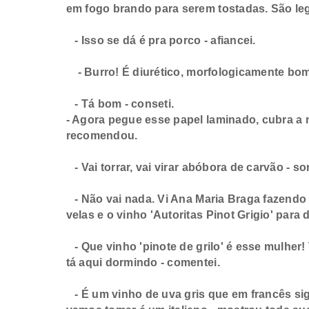
em fogo brando para serem tostadas. São l
- Isso se dá é pra porco - afiancei.
- Burro! É diurético, morfologicamente bo
- Tá bom - conseti.
- Agora pegue esse papel laminado, cubra a 
recomendou.
- Vai torrar, vai virar abóbora de carvão - sor
- Não vai nada. Vi Ana Maria Braga fazendo 
velas e o vinho 'Autoritas Pinot Grigio' para
- Que vinho 'pinote de grilo' é esse mulher
tá aqui dormindo - comentei.
- É um vinho de uva gris que em francês si