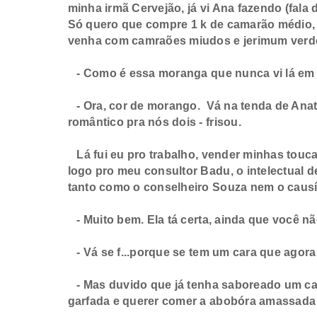
minha irmã Cervejão, já vi Ana fazendo (fal
Só quero que compre 1 k de camarão médio, 
venha com camraões miudos e jerimum verde
- Como é essa moranga que nunca vi lá e
- Ora, cor de morango. Vá na tenda de Anató
romântico pra nós dois - frisou.
Lá fui eu pro trabalho, vender minhas toucas
logo pro meu consultor Badu, o intelectual d
tanto como o conselheiro Souza nem o causí
- Muito bem. Ela tá certa, ainda que você n
- Vá se f...porque se tem um cara que agor
- Mas duvido que já tenha saboreado um cam
garfada e querer comer a abobóra amassada c