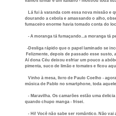
vamos tomar é um italiano - mostrou toda su
Lá fui à varanda com essa nova missão e qu
dourando a cebola e amassando o alho, obse
fumaceiro enorme havia tomado conta do loca
- A moranga tá fumaçando...a moranga tá p
-Desliga rápido que o papel laminado se incen
Felizmente, depois de passado esse susto, a
Aí dona Céu deixou esfriar um pouco a abób
pimenta, suco de limão e tomates e ficou aqu
Vinho à mesa, livro de Paulo Coelho - agora 
música de Pablo no smartphone, toda aquele
- Maravilha. Os camarões estão uma delicia
quando chupo manga - frisei.
- Hi! Você não sabe ser romântico. Não vai 