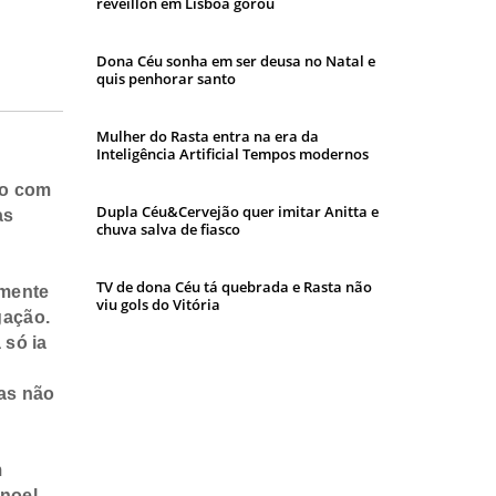
réveillon em Lisboa gorou
Dona Céu sonha em ser deusa no Natal e
quis penhorar santo
Mulher do Rasta entra na era da
Inteligência Artificial Tempos modernos
do com
Dupla Céu&Cervejão quer imitar Anitta e
as
chuva salva de fiasco
TV de dona Céu tá quebrada e Rasta não
emente
viu gols do Vitória
gação.
 só ia
as não
m
-noel