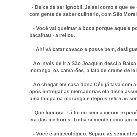
- Deixa de ser ignóbil. Já sei como é que s
com gente de saber culinário, com Sêo Moreir
- Você vai queimar a boca porque aquele p
bacalhau - arreliou.
- Ah! vá catar cavaco e passe bem, desliguei
Ao invés de ir a São Joaquim desci a Baixa d
moranga, os camarões, a lata de creme de le
Ao chegar em casa dona Céu já tava com aque
após entregar as mercadorias ela disse assim
uma tampa na moranga e depois retire as se
Que loucura. Lá fui eu sem a menor experiênci
era das melhores. Tinha semente como um cor
- Você é antiecológico. Separe as sementes, 