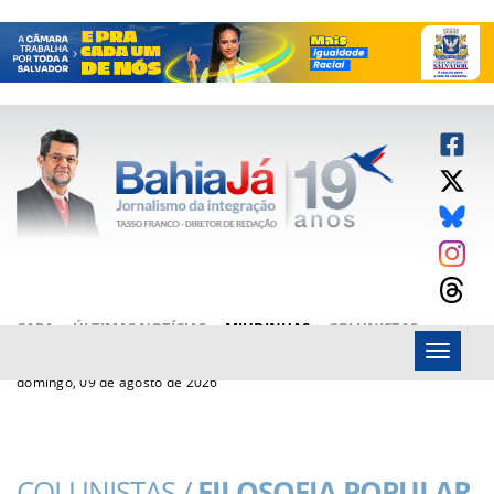
CAPA
ÚLTIMAS NOTÍCIAS
MIUDINHAS
COLUNISTAS
Menu
ARTIGOS
BAHIAJÁ VÍDEOS
FALE CONOSCO
domingo, 09 de agosto de 2026
COLUNISTAS /
FILOSOFIA POPULAR