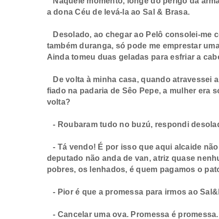
Naquele momento, longe do perigo da arma d
a dona Céu de levá-la ao Sal & Brasa.
Desolado, ao chegar ao Pelô consolei-me co
também duranga, só pode me emprestar uma p
Ainda tomeu duas geladas para esfriar a ca
De volta à minha casa, quando atravessei 
fiado na padaria de Sêo Pepe, a mulher era s
volta?
- Roubaram tudo no buzú, respondi desola
- Tá vendo! É por isso que aqui alcaide nã
deputado não anda de van, atriz quase nenh
pobres, os lenhados, é quem pagamos o pat
- Pior é que a promessa para irmos ao Sal&
- Cancelar uma ova. Promessa é promessa. 