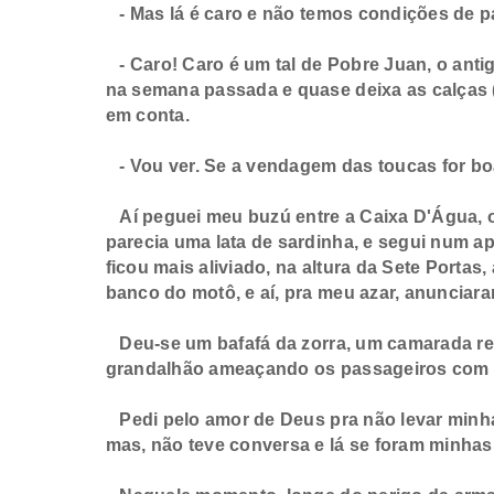
- Mas lá é caro e não temos condições de pa
- Caro! Caro é um tal de Pobre Juan, o ant
na semana passada e quase deixa as calças (d
em conta.
- Vou ver. Se a vendagem das toucas for bo
Aí peguei meu buzú entre a Caixa D'Água, o
parecia uma lata de sardinha, e segui num 
ficou mais aliviado, na altura da Sete Porta
banco do motô, e aí, pra meu azar, anunciar
Deu-se um bafafá da zorra, um camarada re
grandalhão ameaçando os passageiros com 
Pedi pelo amor de Deus pra não levar minha m
mas, não teve conversa e lá se foram minhas t