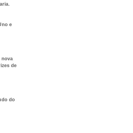
ria.
Uno e
, nova
rizes de
udo do