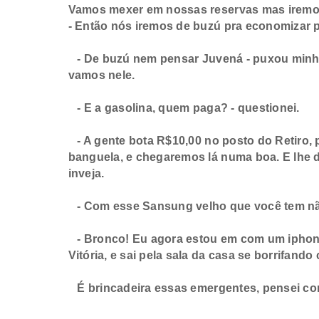
Vamos mexer em nossas reservas mas iremos a
- Então nós iremos de buzú pra economizar 
- De buzú nem pensar Juvená - puxou minha
vamos nele.
- E a gasolina, quem paga? - questionei.
- A gente bota R$10,00 no posto do Retiro, 
banguela, e chegaremos lá numa boa. E lhe di
inveja.
- Com esse Sansung velho que você tem não 
- Bronco! Eu agora estou em com um iphone
Vitória, e sai pela sala da casa se borrifand
É brincadeira essas emergentes, pensei c