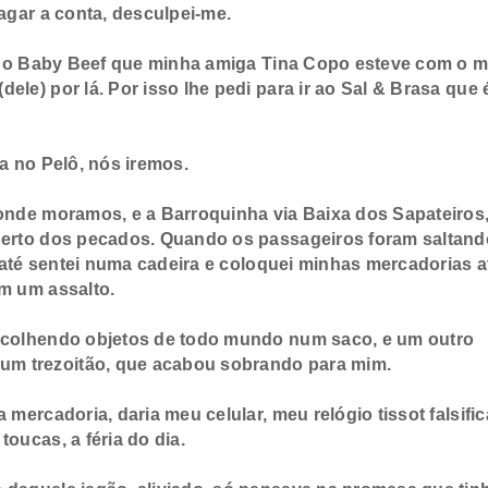
gar a conta, desculpei-me.
igo Baby Beef que minha amiga Tina Copo esteve com o m
ele) por lá. Por isso lhe pedi para ir ao Sal & Brasa que 
a no Pelô, nós iremos.
nde moramos, e a Barroquinha via Baixa dos Sapateiros
aperto dos pecados. Quando os passageiros foram saltand
s, até sentei numa cadeira e coloquei minhas mercadorias a
am um assalto.
colhendo objetos de todo mundo num saco, e um outro
um trezoitão, que acabou sobrando para mim.
ercadoria, daria meu celular, meu relógio tissot falsific
oucas, a féria do dia.