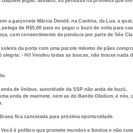
aquele jegão, aliviado, só pensava na promesa que tinh
m a garçonete Márcia Dendê, na Cantina, da Lua, a qual,
elega de R$5,00 para eu pegar o buzú de volta para cas
beça, com consentimento da pendura por parte de Sêo Cla
a soleira da porta com uma pacote mínimo de pães compr
ó alegria: - Hi! Vendeu todas as toucas, não trouxe nada 
do.
o anda de ônibus, autoridade da SSP não anda de buzú,
uma anda de marinete, nem as do Bando Olodum, e nós, 
o.
Brasa fica cancelada para próxima oportunidade.
Você é político que promete mundos e fundos e não cu