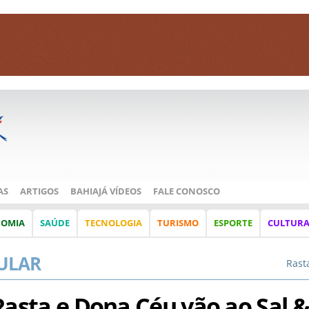
AS
ARTIGOS
BAHIAJÁ VÍDEOS
FALE CONOSCO
NOMIA
SAÚDE
TECNOLOGIA
TURISMO
ESPORTE
CULTUR
ULAR
Rast
sta e Dona Céu vão ao Sal &