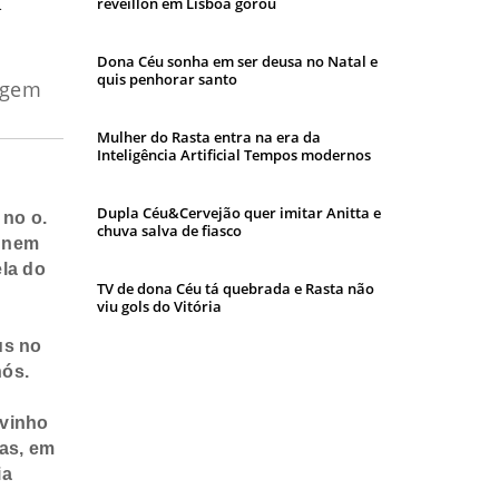
réveillon em Lisboa gorou
Dona Céu sonha em ser deusa no Natal e
quis penhorar santo
ragem
Mulher do Rasta entra na era da
Inteligência Artificial Tempos modernos
Dupla Céu&Cervejão quer imitar Anitta e
 no o.
chuva salva de fiasco
o nem
ela do
TV de dona Céu tá quebrada e Rasta não
viu gols do Vitória
us no
nós.
ovinho
tas, em
ia