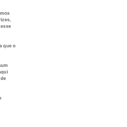
somos
izes,
 esse
a que o
 num
aqui
 de
o