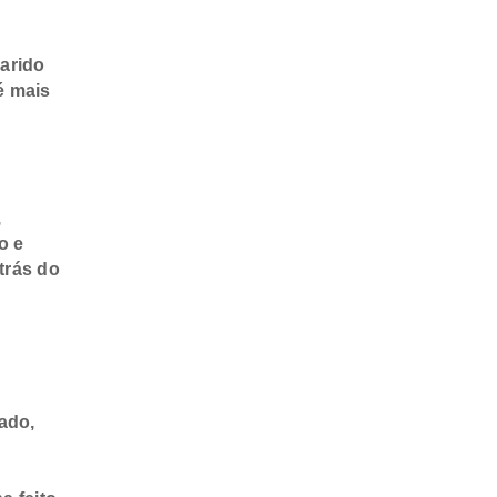
arido
é mais
,
o e
trás do
ado,