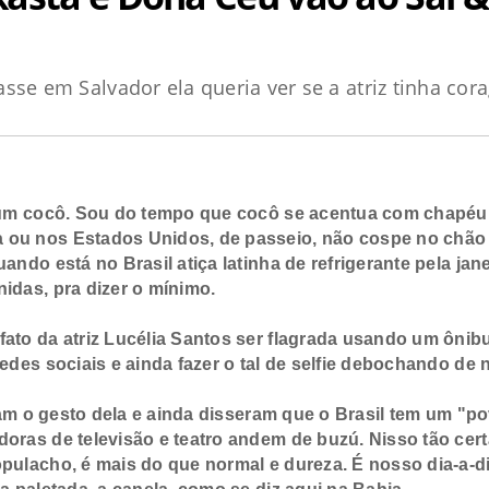
sse em Salvador ela queria ver se a atriz tinha co
a um cocô. Sou do tempo que cocô se acentua com chapéu
a ou nos Estados Unidos, de passeio, não cospe no chã
ando está no Brasil atiça latinha de refrigerante pela jan
nidas, pra dizer o mínimo.
to da atriz Lucélia Santos ser flagrada usando um ônib
edes sociais e ainda fazer o tal de selfie debochando de 
ram o gesto dela e ainda disseram que o Brasil tem um "p
doras de televisão e teatro andem de buzú. Nisso tão cer
opulacho, é mais do que normal e dureza. É nosso dia-a-d