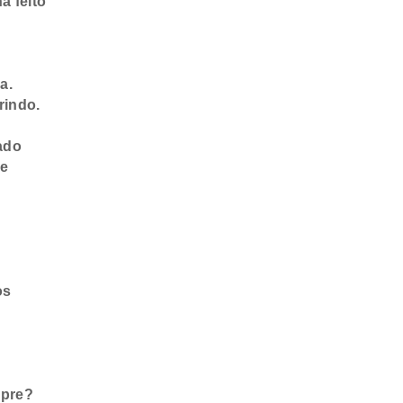
a feito
a.
rindo.
ado
de
os
mpre?