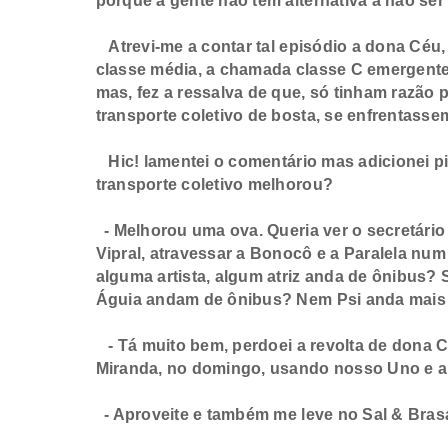
porque a gente não tem alternativa a não ser 
Atrevi-me a contar tal episódio a dona Cé
classe média, a chamada classe C emergente, 
mas, fez a ressalva de que, só tinham razã
transporte coletivo de bosta, se enfrentasse
Hic! lamentei o comentário mas adicionei pi
transporte coletivo melhorou?
- Melhorou uma ova. Queria ver o secretário
Vipral, atravessar a Bonocô e a Paralela num
alguma artista, algum atriz anda de ônibus? S
Águia andam de ônibus? Nem Psi anda mais d
- Tá muito bem, perdoei a revolta de dona Cé
Miranda, no domingo, usando nosso Uno e a
- Aproveite e também me leve no Sal & Bras