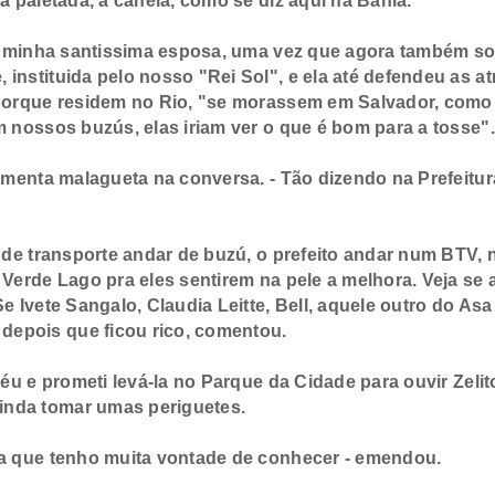
a paletada, a canela, como se diz aqui na Bahia.
u, minha santissima esposa, uma vez que agora também 
instituida pelo nosso "Rei Sol", e ela até defendeu as atr
o porque residem no Rio, "se morassem em Salvador, como
m nossos buzús, elas iriam ver o que é bom para a tosse".
menta malagueta na conversa. - Tão dizendo na Prefeitur
 de transporte andar de buzú, o prefeito andar num BTV,
 Verde Lago pra eles sentirem na pele a melhora. Veja se 
e Ivete Sangalo, Claudia Leitte, Bell, aquele outro do Asa
epois que ficou rico, comentou.
u e prometi levá-la no Parque da Cidade para ouvir Zelit
inda tomar umas periguetes.
a que tenho muita vontade de conhecer - emendou.