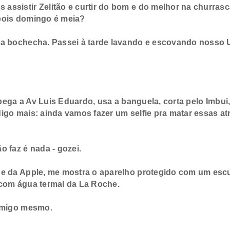
ssistir Zelitão e curtir do bom e do melhor na churrasca
pois domingo é meia?
 bochecha. Passei à tarde lavando e escovando nosso 
pega a Av Luis Eduardo, usa a banguela, corta pelo Imbui
go mais: ainda vamos fazer um selfie pra matar essas at
faz é nada - gozei.
 da Apple, me mostra o aparelho protegido com um esc
o com água termal da La Roche.
omigo mesmo.