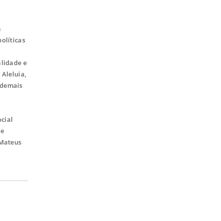
a
olíticas
alidade e
 Aleluia,
 demais
cial
de
 Mateus