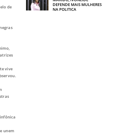
DEFENDE MAIS MULHERES
elo de
NA POLITICA
 negras
nimo,
atrizes
te vive
observou.
m
stras
infônica
que unem