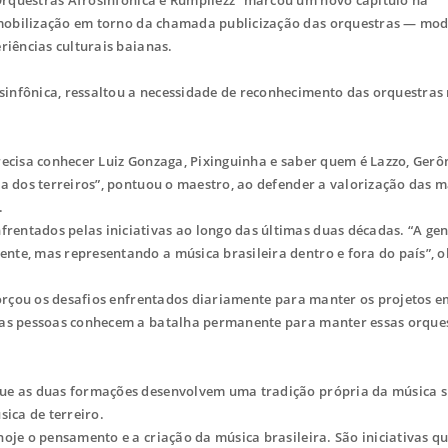
obilização em torno da chamada publicização das orquestras — mod
riências culturais baianas.
infônica, ressaltou a necessidade de reconhecimento das orquestras
recisa conhecer Luiz Gonzaga, Pixinguinha e saber quem é Lazzo, Gerô
ta dos terreiros”, pontuou o maestro, ao defender a valorização das m
.
entados pelas iniciativas ao longo das últimas duas décadas. “A gen
nte, mas representando a música brasileira dentro e fora do país”, 
eforçou os desafios enfrentados diariamente para manter os projetos e
ucas pessoas conhecem a batalha permanente para manter essas orque
que as duas formações desenvolvem uma tradição própria da música s
sica de terreiro.
hoje o pensamento e a criação da música brasileira. São iniciativas 