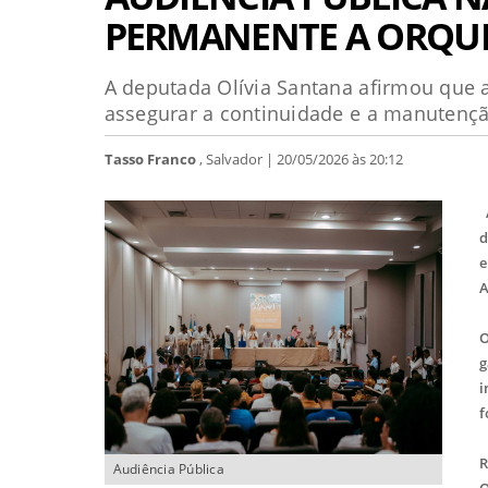
PERMANENTE A ORQU
A deputada Olívia Santana afirmou que a
assegurar a continuidade e a manutençã
Tasso Franco
, Salvador | 20/05/2026 às 20:12
A
d
e
A
O
g
i
f
R
Audiência Pública
O