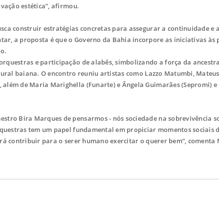
vação estética”, afirmou.
ca construir estratégias concretas para assegurar a continuidade e 
, a proposta é que o Governo da Bahia incorpore as iniciativas às p
do.
rquestras e participação de alabês, simbolizando a força da ancestr
tural baiana. O encontro reuniu artistas como Lazzo Matumbi, Mateus
 além de Maria Marighella (Funarte) e Ângela Guimarães (Sepromi) e
stro Bira Marques de pensarmos - nós sociedade na sobrevivência so
orquestras tem um papel fundamental em propiciar momentos sociais 
erá contribuir para o serer humano exercitar o querer bem”, comenta