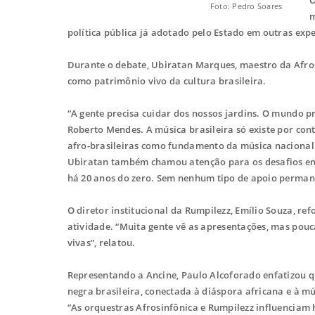
Foto: Pedro Soares
m
política pública já adotado pelo Estado em outras expe
Durante o debate, Ubiratan Marques, maestro da Afros
como patrimônio vivo da cultura brasileira.
“A gente precisa cuidar dos nossos jardins. O mundo p
Roberto Mendes. A música brasileira só existe por con
afro-brasileiras como fundamento da música nacional
Ubiratan também chamou atenção para os desafios enfr
há 20 anos do zero. Sem nenhum tipo de apoio permane
O diretor institucional da Rumpilezz, Emílio Souza, r
atividade. “Muita gente vê as apresentações, mas po
vivas”, relatou.
Representando a Ancine, Paulo Alcoforado enfatizou 
negra brasileira, conectada à diáspora africana e à mú
“As orquestras Afrosinfônica e Rumpilezz influenciam 