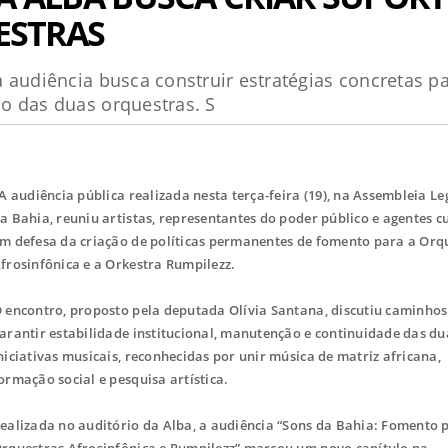
ESTRAS
 audiência busca construir estratégias concretas p
o das duas orquestras. S
 audiência pública realizada nesta terça-feira (19), na Assembleia Le
a Bahia, reuniu artistas, representantes do poder público e agentes c
m defesa da criação de políticas permanentes de fomento para a Orq
frosinfônica e a Orkestra Rumpilezz.
 encontro, proposto pela deputada Olívia Santana, discutiu caminho
arantir estabilidade institucional, manutenção e continuidade das du
niciativas musicais, reconhecidas por unir música de matriz africana,
ormação social e pesquisa artística.
ealizada no auditório da Alba, a audiência “Sons da Bahia: Fomento 
rquestras Afrosinfônica e Rumpilezz” marcou um novo capítulo na