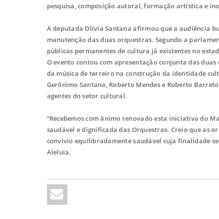
pesquisa, composição autoral, formação artística e ino
A deputada Olívia Santana afirmou que a audiência bus
manutenção das duas orquestras. Segundo a parlamentar
públicas permanentes de cultura já existentes no esta
O evento contou com apresentação conjunta das duas o
da música de terreiro na construção da identidade cul
Gerônimo Santana, Roberto Mendes e Roberto Barreto,
agentes do setor cultural.
“Recebemos com ânimo renovado esta iniciativa do Mae
saudável e dignificada das Orquestras. Creio que as 
convívio equilibradamente saudável cuja finalidade s
Aleluia.