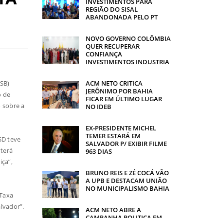
INVESTIMENTOS PARA
REGIÃO DO SISAL
ABANDONADA PELO PT
NOVO GOVERNO COLÔMBIA
QUER RECUPERAR
CONFIANÇA
INVESTIMENTOS INDUSTRIA
ACM NETO CRITICA
PSB)
JERÔNIMO POR BAHIA
o de
FICAR EM ÚLTIMO LUGAR
 sobre a
NO IDEB
EX-PRESIDENTE MICHEL
TEMER ESTARÁ EM
SD teve
SALVADOR P/ EXIBIR FILME
terá
963 DIAS
iça”,
BRUNO REIS E ZÉ COCÁ VÃO
A UPB E DESTACAM UNIÃO
NO MUNICIPALISMO BAHIA
 Taxa
lvador”.
ACM NETO ABRE A
CAMPANHA POLITICA EM