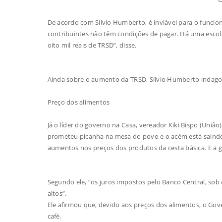
De acordo com Sílvio Humberto, é inviável para o func
contribuintes não têm condições de pagar. Há uma escola
oito mil reais de TRSD”, disse.
Ainda sobre o aumento da TRSD, Sílvio Humberto indagou
Preço dos alimentos
Já o líder do governo na Casa, vereador Kiki Bispo (Uniã
prometeu picanha na mesa do povo e o acém está saindo
aumentos nos preços dos produtos da cesta básica. E a gas
Segundo ele, “os juros impostos pelo Banco Central, sob
altos”.
Ele afirmou que, devido aos preços dos alimentos, o Gov
café.