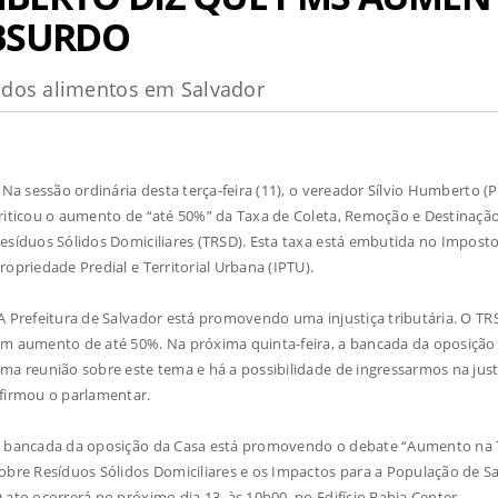
ABSURDO
 dos alimentos em Salvador
a sessão ordinária desta terça-feira (11), o vereador Sílvio Humberto (
riticou o aumento de “até 50%” da Taxa de Coleta, Remoção e Destinaçã
esíduos Sólidos Domiciliares (TRSD). Esta taxa está embutida no Imposto
ropriedade Predial e Territorial Urbana (IPTU).
A Prefeitura de Salvador está promovendo uma injustiça tributária. O TR
m aumento de até 50%. Na próxima quinta-feira, a bancada da oposição 
ma reunião sobre este tema e há a possibilidade de ingressarmos na just
firmou o parlamentar.
 bancada da oposição da Casa está promovendo o debate “Aumento na
obre Resíduos Sólidos Domiciliares e os Impactos para a População de Sa
 ato ocorrerá no próximo dia 13, às 10h00, no Edifício Bahia Center.