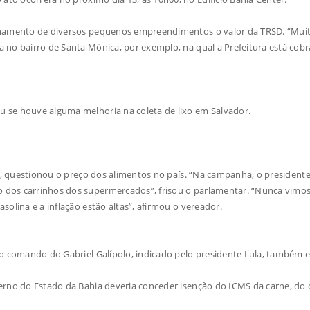
ionamento de diversos pequenos empreendimentos o valor da TRSD. “Mui
 no bairro de Santa Mônica, por exemplo, na qual a Prefeitura está cob
 se houve alguma melhoria na coleta de lixo em Salvador.
o), questionou o preço dos alimentos no país. “Na campanha, o presidente
 dos carrinhos dos supermercados”, frisou o parlamentar. “Nunca vimos
olina e a inflação estão altas”, afirmou o vereador.
 o comando do Gabriel Galípolo, indicado pelo presidente Lula, também 
erno do Estado da Bahia deveria conceder isenção do ICMS da carne, do 