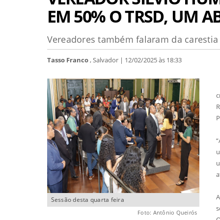
EM 50% O TRSD, UM 
Vereadores também falaram da carestia
Tasso Franco
, Salvador | 12/02/2025 às 18:33
N
c
R
P
“
u
u
a
A
Sessão desta quarta feira
s
Foto: Antônio Queirós
O