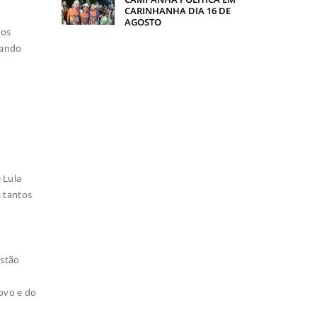
CARINHANHA DIA 16 DE
AGOSTO
tos
rando
 Lula
 tantos
estão
ovo e do