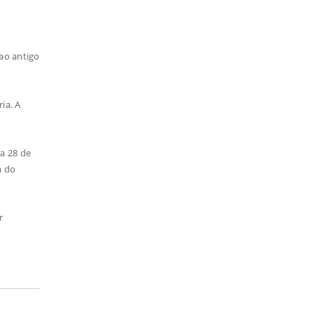
ao antigo
ia. A
a 28 de
m do
r