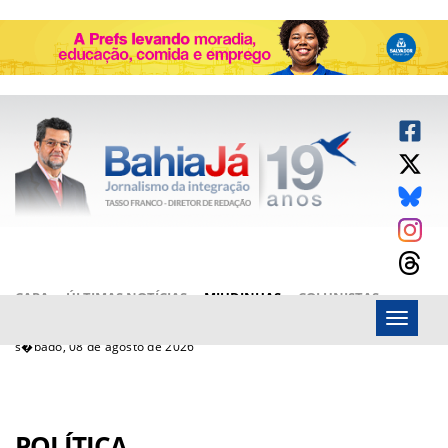
CAPA
ÚLTIMAS NOTÍCIAS
MIUDINHAS
COLUNISTAS
Menu
ARTIGOS
BAHIAJÁ VÍDEOS
FALE CONOSCO
s�bado, 08 de agosto de 2026
POLÍTICA