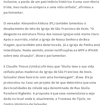
Inclusive, a perda de um patrimônio histórico é uma ocorrência
triste, mas nada se compara a uma vida ceifada”, afirmou a
parlamentar.
O vereador Alexandre Aleluia (PL) também lamentou o
desabamento do teto da Igreja de São Francisco de Assis. “O
desgaste na estrutura física das nossas igrejas está muito claro.
Após o ocorrido, visitei a Igreja de Nossa Senhora de Boa
Viagem, que também está deteriorada. Já a Igreja da Penha está
interditada. Neste sentido, enviei notificações ao MPF e IPHAN
sobre esta situação”, disse o parlamentar.
E Claudio Tinoco (União) afirmou que “Giulia teve a sua vida
ceifada pelas madeiras da Igreja de São Francisco de Assis.
Salvador deve honrá-la com uma homenagem”, disse. Ele já
protocolou na Casa um projeto de lei que determina que uma
das localidades da cidade seja denominada de Rua Giulia
Panchoni Righetto. A proposta é que essa nomenclatura seja
dada no local onde é, atualmente, a Travessa do Tijolo, no
Centro Histórico de Salvador