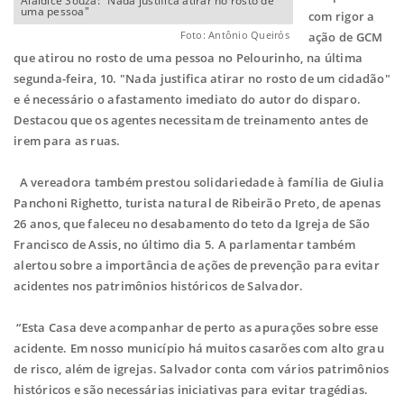
Alaldice Souza: "Nada justifica atirar no rosto de
uma pessoa"
com rigor a
Foto: Antônio Queirós
ação de GCM
que atirou no rosto de uma pessoa no Pelourinho, na última
segunda-feira, 10. "Nada justifica atirar no rosto de um cidadão"
e é necessário o afastamento imediato do autor do disparo.
Destacou que os agentes necessitam de treinamento antes de
irem para as ruas.
A vereadora também prestou solidariedade à família de Giulia
Panchoni Righetto, turista natural de Ribeirão Preto, de apenas
26 anos, que faleceu no desabamento do teto da Igreja de São
Francisco de Assis, no último dia 5. A parlamentar também
alertou sobre a importância de ações de prevenção para evitar
acidentes nos patrimônios históricos de Salvador.
“Esta Casa deve acompanhar de perto as apurações sobre esse
acidente. Em nosso município há muitos casarões com alto grau
de risco, além de igrejas. Salvador conta com vários patrimônios
históricos e são necessárias iniciativas para evitar tragédias.