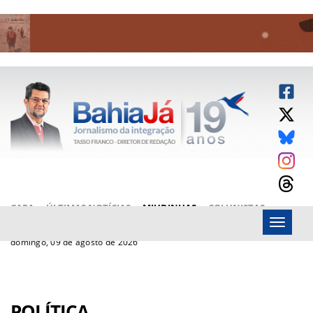
CAPA
ÚLTIMAS NOTÍCIAS
MIUDINHAS
COLUNISTAS
Menu
ARTIGOS
BAHIAJÁ VÍDEOS
FALE CONOSCO
domingo, 09 de agosto de 2026
POLÍTICA