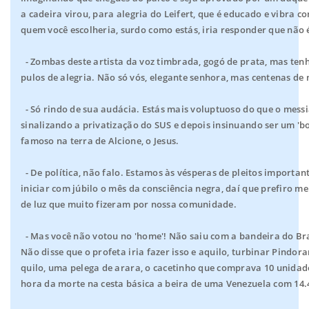
a cadeira virou, para alegria do Leifert, que é educado e vibr
quem você escolheria, surdo como estás, iria responder que não 
- Zombas deste artista da voz timbrada, gogó de prata, mas te
pulos de alegria. Não só vós, elegante senhora, mas centenas de 
- Só rindo de sua audácia. Estás mais voluptuoso do que o mess
sinalizando a privatização do SUS e depois insinuando ser um 'b
famoso na terra de Alcione, o Jesus.
- De política, não falo. Estamos às vésperas de pleitos important
iniciar com júbilo o mês da consciência negra, daí que prefiro 
de luz que muito fizeram por nossa comunidade.
- Mas você não votou no 'home'! Não saiu com a bandeira do Bra
Não disse que o profeta iria fazer isso e aquilo, turbinar Pindora
quilo, uma pelega de arara, o cacetinho que comprava 10 unidade
hora da morte na cesta básica a beira de uma Venezuela com 14