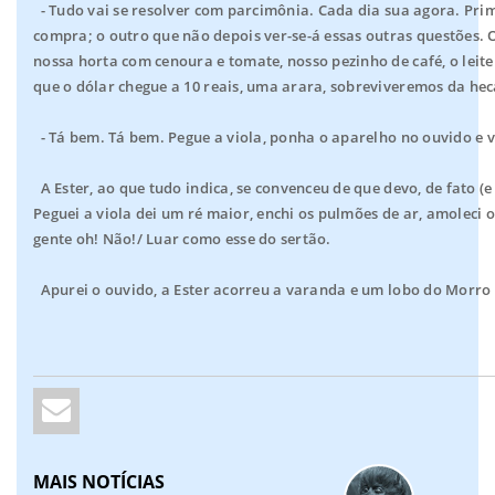
- Tudo vai se resolver com parcimônia. Cada dia sua agora. Prim
compra; o outro que não depois ver-se-á essas outras questões. 
nossa horta com cenoura e tomate, nosso pezinho de café, o leit
que o dólar chegue a 10 reais, uma arara, sobreviveremos da he
- Tá bem. Tá bem. Pegue a viola, ponha o aparelho no ouvido e v
A Ester, ao que tudo indica, se convenceu de que devo, de fato (e 
Peguei a viola dei um ré maior, enchi os pulmões de ar, amoleci o
gente oh! Não!/ Luar como esse do sertão.
Apurei o ouvido, a Ester acorreu a varanda e um lobo do Morro
MAIS NOTÍCIAS