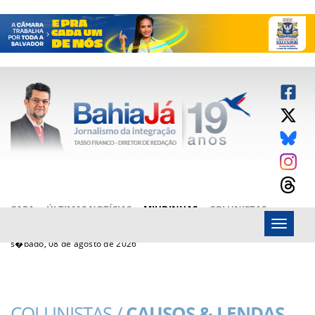
CAPA
ÚLTIMAS NOTÍCIAS
MIUDINHAS
COLUNISTAS
Menu
ARTIGOS
BAHIAJÁ VÍDEOS
FALE CONOSCO
s�bado, 08 de agosto de 2026
COLUNISTAS /
CAUSOS & LENDAS