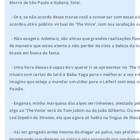
Morro de São Paulo e Ituberá, falei.
- Ora, se não acordo desse transe você a conversar com essas a
acordou até o público virtual do 'The Voice', com sua saudação a
- Não exagere. Ademais, são almas que grandes realizações fize
de maneira que estou atento a não perder de vista a beleza da Isa
brasis em busca da fama.
- Uma hora dessas é capaz de v querer ir se apresentar no 'The 
rituais com cartas do tarô à Baba Yaga para v melhorar a voz e d
imagino que esteja a mandar um vídeo para o Leifert com essa 
Paixão.
- Enganas, minha marquesa dos alpes serrinhenses, atestado pel
algo ao 'The Voice' será do Tom Jobim ou do João Gilberto. Ou me
Led Zepelin do Sttones, ela que agora só habla na língua de Shea
- Vai ser gongado antes mesmo de chegar ao palco, nas prelimin
Imaginando que chegues ao palco e seja aprovado por um daquel