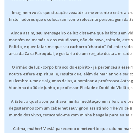
Imaginem vocês que situação vexatória me encontro entre a cruz
historiadores que o colocaram como relevante personagem da S
Ainda assim, seu mensageiro de luz disse-me que habitou em vid
mantém na memória dos estudiosos, não do povo, coitado, este s
Polícia, e quer falar-me que seu cachorro 'charuto" foi enterrado 
área da Casa Paroquial, e gostaria de um resgate desta amizade
O irmão de luz - corpo branco do espírito - já pertenceu a esse
noutra esfera espiritual e, resulta que, além de Marianno a ser
ou lembrou-me de algumas delas, a nominar a professora Astrog
Vianinha da 30 de Junho, o professor Piedade e Dodô do Violão, 
A Ester, a qual acompanhava minha meditação em silêncio e prep
degustarmos com um cabernet sauvignon assistindo 'The Voice Bras
mundo dos vivos, cutucando-me com minha bengala para eu sair 
- Calma, mulher! V está parecendo o meteorito que caiu no mar 