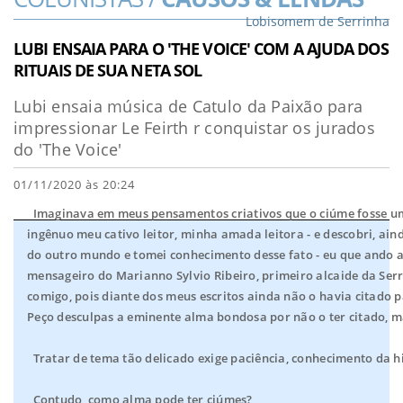
Lobisomem de Serrinha
LUBI ENSAIA PARA O 'THE VOICE' COM A AJUDA DOS
RITUAIS DE SUA NETA SOL
Lubi ensaia música de Catulo da Paixão para
impressionar Le Feirth r conquistar os jurados
do 'The Voice'
01/11/2020 às 20:24
Imaginava em meus pensamentos criativos que o ciúme fosse um
ingênuo meu cativo leitor, minha amada leitora - e descobri, a
do outro mundo e tomei conhecimento desse fato - eu que ando a
mensageiro do Marianno Sylvio Ribeiro, primeiro alcaide da Serr
comigo, pois diante dos meus escritos ainda não o havia citado p
Peço desculpas a eminente alma bondosa por não o ter citado, mas
Tratar de tema tão delicado exige paciência, conhecimento da hi
Contudo, como alma pode ter ciúmes?