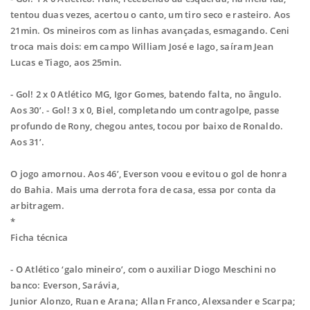
tentou duas vezes,
acertou o canto, um tiro seco e rasteiro. Aos
21min.
Os mineiros com as linhas avançadas, esmagando. Ceni
troca mais dois: em campo
William José e Iago, saíram Jean
Lucas e Tiago, aos 25min.
- Gol! 2 x 0 Atlético MG, Igor Gomes, batendo falta, no ângulo.
Aos 30’.
- Gol! 3 x 0, Biel, completando um contragolpe, passe
profundo de Rony, chegou
antes, tocou por baixo de Ronaldo.
Aos 31’.
O jogo amornou. Aos 46’, Everson voou e evitou o gol de honra
do Bahia. Mais uma
derrota fora de casa, essa por conta da
arbitragem.
*
Ficha técnica
- O Atlético ‘galo mineiro’, com o auxiliar Diogo Meschini no
banco: Everson, Sarávia,
Junior Alonzo, Ruan e Arana; Allan Franco, Alexsander e Scarpa;