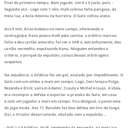
final do primeiro
tempo. Bem jogado. Um 0 x 0 justo, pois.
-
Segundo ato - Logo com 1 min, Hulk cobrou falta perigosa, da
meia lua, a bola
desviou na barreira. O Galo voltou aceso.
Aos 9 min, Árias bobeou no meio campo, oferecendo o
contragolpe; Kanu puxou
Hulk pela camisa, o árbitro marcou
falta e deu cartão amarelo; foi ver o VAR e,
estranhamente, deu
cartão vermelho, expulsando Kanu. Ninguém entendeu o
critério,
o porquê da expulsão, coisas dessas arbitragens
suspeitas.
Na sequência, o Atlético fez um gol, anulado por impedimento. O
Galo com um atleta a
mais em campo. Logo, Ceni lançou Pulga,
Rezende e Érick; saíram Ademir, Ccauly e
Michel Araujo. A ideia
era recompor a defesa e suportar a pressão do Galo, em casa
e
com um jogador a mais em campo. Fica desigual, o panorama
do jogo muda. Aos 17,
Ronaldo faz boa defesa em tiro de longe.
Daí, o tricolor desarrumado, abalado com a
expulsão...
- Gol! 1 x 0 Atlético. Hulk, recebendo da esquerda, na meia lua,