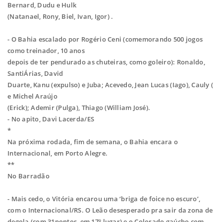
Bernard, Dudu e Hulk
(Natanael, Rony, Biel, Ivan, Igor) .
- O Bahia escalado por Rogério Ceni (comemorando 500 jogos
como treinador, 10 anos
depois de ter pendurado as chuteiras, como goleiro): Ronaldo,
SantiÁrias, David
Duarte, Kanu (expulso) e Juba; Acevedo, Jean Lucas (Iago), Cauly (
e Michel Araújo
(Erick); Ademir (Pulga), Thiago (William José).
- No apito, Davi Lacerda/ES
*
Na próxima rodada, fim de semana, o Bahia encara o
Internacional, em Porto Alegre.
**
No Barradão
- Mais cedo, o Vitória encarou uma ‘briga de foice no escuro’,
com o Internacional/RS.
O Leão desesperado pra sair da zona de
degola (com 31pontos, em 17º lugar) e o
Colorado gaúcho com