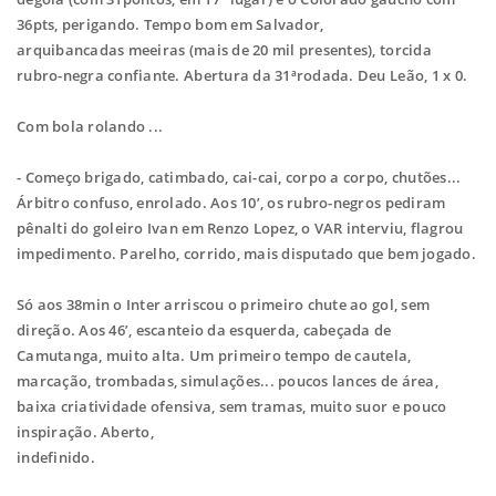
36pts, perigando. Tempo bom em Salvador,
arquibancadas
meeiras (mais de 20 mil presentes), torcida
rubro-negra confiante. Abertura da
31ªrodada. Deu Leão, 1 x 0.
Com bola rolando ...
- Começo brigado, catimbado, cai-cai, corpo a corpo, chutões...
Árbitro confuso,
enrolado. Aos 10’, os rubro-negros pediram
pênalti do goleiro Ivan em Renzo Lopez, o
VAR interviu, flagrou
impedimento. Parelho, corrido, mais disputado que bem jogado.
Só aos 38min o Inter arriscou o primeiro chute ao gol, sem
direção. Aos 46’, escanteio
da esquerda, cabeçada de
Camutanga, muito alta.
Um primeiro tempo de cautela,
marcação, trombadas, simulações... poucos lances de
área,
baixa criatividade ofensiva, sem tramas, muito suor e pouco
inspiração. Aberto,
indefinido.