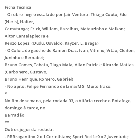
*
Ficha Técnica
- O rubro-negro escalado por Jair Ventura: Thiago Couto, Edu
(Neris), Halter,
Camutanga; Erick, William, Baralhas, Mateuzinho e Maikon;
Aitor Cantalapiedra e
Renzo Lopez. (Dudu, Osvaldo, Kayzer, L. Braga)
- O Colorado gaúcho de Ramon Diaz: Ivan, Vitinho, Vitão, Cleiton,
Juninho e Bernabei;
Bruno Gomes, Tabata, Tiago Maia, Allan Patrick; Ricardo Matias.
(Carbonero, Gustavo,
Bruno Henrique, Romero, Gabriel)
- No apito, Felipe Fernando de Lima/MG. Muito fraco.
*
No fim de semana, pela rodada 33, o Vitória recebe o Botafogo,
domingo à tarde, no
Barradão.
**
Outros jogos da rodada:
- RBBragantino 2 x 1 Corinthians; Sport Recife 0 x 2 Juventude;