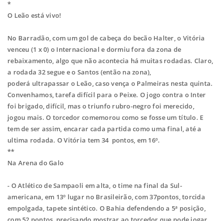
*
O Leão está vivo!
No Barradão, com um gol de cabeça do becão Halter, o Vitória
venceu (1 x 0) o
Internacional e dormiu fora da zona de
rebaixamento, algo que não acontecia há
muitas rodadas. Claro,
a rodada 32 segue e o Santos (então na zona),
poderá
ultrapassar o Leão, caso vença o Palmeiras nesta quinta.
Convenhamos, tarefa difícil
para o Peixe. O jogo contra o Inter
foi brigado, difícil, mas o triunfo rubro-negro foi
merecido,
jogou mais. O torcedor comemorou como se fosse um título. E
tem de ser
assim, encarar cada partida como uma final, até a
ultima rodada. O Vitória tem 34
pontos, em 16º.
**
Na Arena do Galo
- O Atlético de Sampaoli em alta, o time na final da Sul-
americana, em 13º lugar no
Brasileirão, com 37pontos, torcida
empolgada, tapete sintético. O Bahia defendendo a
5ª posição,
com 52 pontos, precisando mostrar ao torcedor que pode jogar