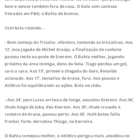
bem e
vencer também fora de casa. O Galo com camisas
listradas em P&b; o Bahia de branco.
Com bola rolando...
- Bom começo do Tricolor, ofensivo, tomando as iniciativas. Aos
12’, boa jogada de
Michel Araújo, a finalização de canhota
passou rente ao poste de Everson. O Bahia
melhor, jogando
próximo da área inimiga, dono da bola. Tiago perdeu um gol,
cara a
cara. Aos 15’, primeira chegada do Galo, Ronaldo
acionado. Aos 17’, tentativa de
Arana, fora. Aos poucos o
Atlético foi equilibrando as ações. Bola no chão.
- Aos 24’, Jean Lucas arriscou de longe, assustou Everson. Aos 36’,
chute longo de
Juba, deu Everson. Aos 39’, chute cruzado e
rasteiro de Arana, passou perto. Aos 45’,
Hulk bateu falta
frontal, forte, derrubou Thiago, na barreira.
O Bahia começou melhor, o Atlético perigou mais, assediou no