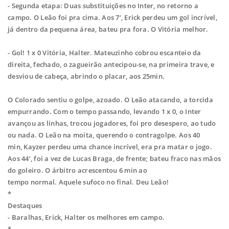
- Segunda etapa: Duas substituições no Inter, no retorno a
campo. O Leão foi pra cima.
Aos 7’, Erick perdeu um gol incrível,
já dentro da pequena área, bateu pra fora. O
Vitória melhor.
- Gol! 1 x 0 Vitória, Halter. Mateuzinho cobrou escanteio da
direita, fechado, o
zagueirão antecipou-se, na primeira trave, e
desviou de cabeça, abrindo o placar, aos
25min.
O Colorado sentiu o golpe, azoado. O Leão atacando, a torcida
empurrando. Com o
tempo passando, levando 1 x 0, o Inter
avançou as linhas, trocou jogadores, foi pro
desespero, ao tudo
ou nada. O Leão na moita, querendo o contragolpe. Aos 40
min,
Kayzer perdeu uma chance incrível, era pra matar o jogo.
Aos 44’, foi a vez de Lucas
Braga, de frente; bateu fraco nas mãos
do goleiro. O árbitro acrescentou 6 min ao
tempo normal. Aquele sufoco no final. Deu Leão!
*
Destaques
- Baralhas, Erick, Halter os melhores em campo.