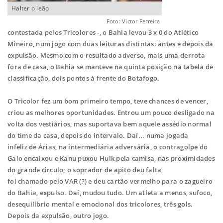
Halter o leão
Foto: Victor Ferreira
contestada
pelos Tricolores -, o Bahia levou 3 x 0 do Atlético
Mineiro, num jogo com duas leituras
distintas: antes e depois da
expulsão. Mesmo com o resultado adverso, mais uma
derrota
fora de casa, o Bahia se manteve na quinta posição na tabela de
classificação,
dois pontos à frente do Botafogo.
O Tricolor fez um bom primeiro tempo, teve chances de vencer,
criou as melhores
oportunidades. Entrou um pouco desligado na
volta dos vestiários, mas suportava bem
aquele assédio normal
do time da casa, depois do intervalo. Daí... numa jogada
infeliz
de Árias, na intermediária adversária, o contragolpe do
Galo encaixou e Kanu puxou
Hulk pela camisa, nas proximidades
do grande circulo; o soprador de apito deu falta,
foi chamado pelo VAR (?) e deu cartão vermelho para o zagueiro
do Bahia, expulso.
Daí, mudou tudo. Um atleta a menos, sufoco,
desequilíbrio mental e emocional dos
tricolores, três gols.
Depois da expulsão, outro jogo.