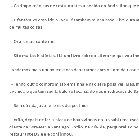
- Garimpo crônicas de restaurantes a pedido do Andrailho que e
- É fantástico essa ideia. Aqui é também minha casa. Tive durant
de muitas coisas.
- Ora, então conte-me.
- São muitas histórias. Há um livro sobre a Literarte que vou l
Andamos mais um pouco e nos deparamos com o Comida Caseira 
- Tenho outro compromisso em linha e não será possível. Mas, 
avenida e que tem seu tabuleiro localizado nas imediações do S
- Sem dúvida, avaliei e nos despedimos.
Então, depois de ler a placa de boas-vindas do DS subi uma esca
diante da Sorveteria Santiago. Então, na dúvida, perguntei ao port
restaurante DS e ele confirmou.