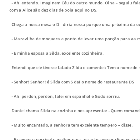
- Ah! entendo. Imaginem Céu do outro mundo. Olha – seguiu fala
com a Alice são dez dias de boia aqui no DS.
Chega a nossa mesa o D - diria nossa porque uma próxima da ou
- Maravilha de moqueca a ponto de levar uma porção para aa m
- É minha esposa a Silda, excelente cozinheira.
Entendi que ele tivesse falado Zilda e comentei: Tem o nome de
- Senhor! Senhor! é Silda com S daí o nome do restaurante DS
- Ah! perdon, perdon, falei em espanhol e Godó sorriu.
Daniel chama Silda na cozinha e nos apresenta: - Quem comanda
- Muito encantado, a senhora tem excelente tempero – disse.
- Fazemos o possível e melhor para agradar nossos clientes, res