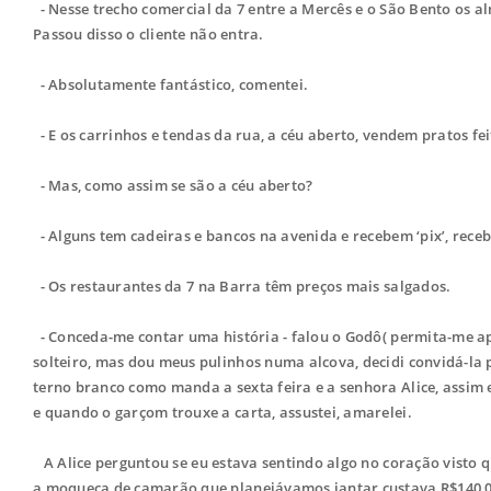
- Nesse trecho comercial da 7 entre a Mercês e o São Bento os 
Passou disso o cliente não entra.
- Absolutamente fantástico, comentei.
- E os carrinhos e tendas da rua, a céu aberto, vendem pratos fe
- Mas, como assim se são a céu aberto?
- Alguns tem cadeiras e bancos na avenida e recebem ‘pix’, recebe
- Os restaurantes da 7 na Barra têm preços mais salgados.
- Conceda-me contar uma história - falou o Godô( permita-me ap
solteiro, mas dou meus pulinhos numa alcova, decidi convidá-la p
terno branco como manda a sexta feira e a senhora Alice, assim 
e quando o garçom trouxe a carta, assustei, amarelei.
A Alice perguntou se eu estava sentindo algo no coração visto qu
a moqueca de camarão que planejávamos jantar custava R$140,00 