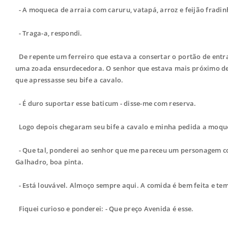
- A moqueca de arraia com caruru, vatapá, arroz e feijão fradin
- Traga-a, respondi.
De repente um ferreiro que estava a consertar o portão de en
uma zoada ensurdecedora. O senhor que estava mais próximo des
que apressasse seu bife a cavalo.
- É duro suportar esse baticum - disse-me com reserva.
Logo depois chegaram seu bife a cavalo e minha pedida a moqu
- Que tal, ponderei ao senhor que me pareceu um personagem co
Galhadro, boa pinta.
- Está louvável. Almoço sempre aqui. A comida é bem feita e tem
Fiquei curioso e ponderei: - Que preço Avenida é esse.