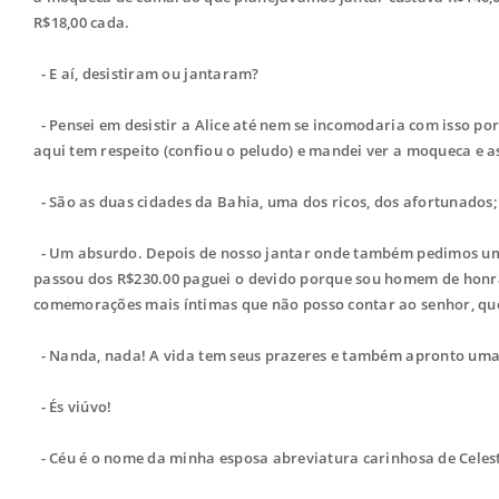
R$18,00 cada.
- E aí, desistiram ou jantaram?
- Pensei em desistir a Alice até nem se incomodaria com isso p
aqui tem respeito (confiou o peludo) e mandei ver a moqueca e as
- São as duas cidades da Bahia, uma dos ricos, dos afortunados;
- Um absurdo. Depois de nosso jantar onde também pedimos um 
passou dos R$230.00 paguei o devido porque sou homem de honr
comemorações mais íntimas que não posso contar ao senhor, que
- Nanda, nada! A vida tem seus prazeres e também apronto umas 
- És viúvo!
- Céu é o nome da minha esposa abreviatura carinhosa de Celes