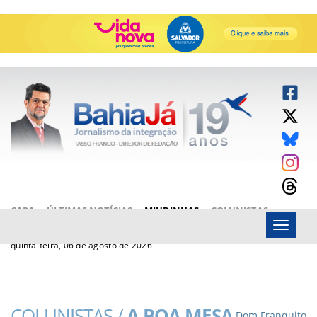
CAPA
ÚLTIMAS NOTÍCIAS
MIUDINHAS
COLUNISTAS
Menu
ARTIGOS
BAHIAJÁ VÍDEOS
FALE CONOSCO
quinta-feira, 06 de agosto de 2026
COLUNISTAS /
A BOA MESA
Dom Franquito