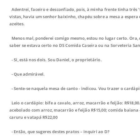
Adentrei, faceiro e desconfiado, pois, à minha frente tinha três 
vistas, havia um senhor baixinho, chapéu sobre a mesa a espera d
azeites.
Menos mal, ponderei comigo mesmo, estou no lugar certo. Ora, 
saber se estava certo no DS Comida Caseira ou na Sorveteria San
- Si, está nos dois. Sou Daniel, o proprietário.
- Que admirável.
- Sente-se naquela mesa de canto - indicou. Vou trazer o cardáp
Leio o cardápio: bife a cavalo, arroz, macarrão e feijão: R$18,00.
acebolado com arroz, macarrão e feijão R$15,00; comida baiana - 
caruru e vatapá R$22,00
- Então, que sugeres destes pratos – inquiri ao D?