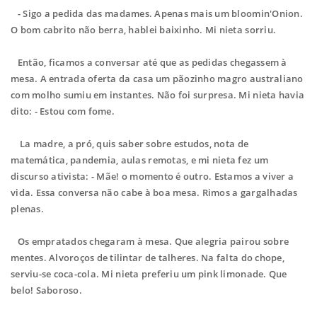
- Sigo a pedida das madames. Apenas mais um bloomin'Onion.
O bom cabrito não berra, hablei baixinho. Mi nieta sorriu.
Então, ficamos a conversar até que as pedidas chegassem à
mesa. A entrada oferta da casa um pãozinho magro australiano
com molho sumiu em instantes. Não foi surpresa. Mi nieta havia
dito: - Estou com fome.
La madre, a pró, quis saber sobre estudos, nota de
matemática, pandemia, aulas remotas, e mi nieta fez um
discurso ativista: - Mãe! o momento é outro. Estamos a viver a
vida. Essa conversa não cabe à boa mesa. Rimos a gargalhadas
plenas.
Os empratados chegaram à mesa. Que alegria pairou sobre
mentes. Alvoroços de tilintar de talheres. Na falta do chope,
serviu-se coca-cola. Mi nieta preferiu um pink limonade. Que
belo! Saboroso.