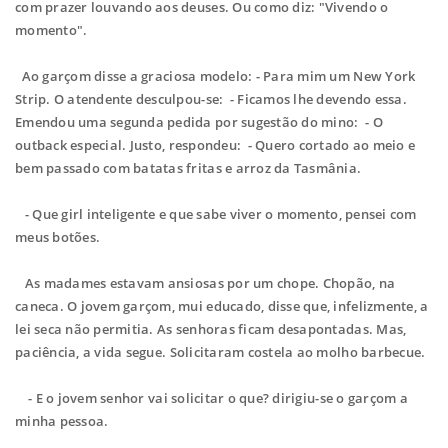
com prazer louvando aos deuses. Ou como diz: "Vivendo o
momento".
Ao garçom disse a graciosa modelo: - Para mim um New York
Strip. O atendente desculpou-se: - Ficamos lhe devendo essa.
Emendou uma segunda pedida por sugestão do mino: - O
outback especial. Justo, respondeu: - Quero cortado ao meio e
bem passado com batatas fritas e arroz da Tasmânia.
- Que girl inteligente e que sabe viver o momento, pensei com
meus botões.
As madames estavam ansiosas por um chope. Chopão, na
caneca. O jovem garçom, mui educado, disse que, infelizmente, a
lei seca não permitia. As senhoras ficam desapontadas. Mas,
paciência, a vida segue. Solicitaram costela ao molho barbecue.
- E o jovem senhor vai solicitar o que? dirigiu-se o garçom a
minha pessoa.