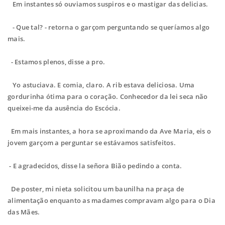
Em instantes só ouviamos suspiros e o mastigar das delicias.
- Que tal? - retorna o garçom perguntando se queríamos algo
mais.
- Estamos plenos, disse a pro.
Yo astuciava. E comia, claro. A rib estava deliciosa. Uma
gordurinha ótima para o coração. Conhecedor da lei seca não
queixei-me da ausência do Escócia.
Em mais instantes, a hora se aproximando da Ave Maria, eis o
jovem garçom a perguntar se estávamos satisfeitos.
- E agradecidos, disse la señora Bião pedindo a conta.
De poster, mi nieta solicitou um baunilha na praça de
alimentação enquanto as madames compravam algo para o Dia
das Mães.