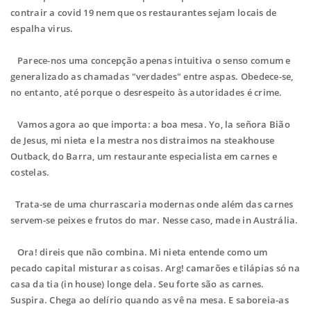
contrair a covid 19 nem que os restaurantes sejam locais de
espalha virus.
Parece-nos uma concepção apenas intuitiva o senso comum e
generalizado as chamadas "verdades" entre aspas. Obedece-se,
no entanto, até porque o desrespeito às autoridades é crime.
Vamos agora ao que importa: a boa mesa. Yo, la señora Bião
de Jesus, mi nieta e la mestra nos distraimos na steakhouse
Outback, do Barra, um restaurante especialista em carnes e
costelas.
Trata-se de uma churrascaria modernas onde além das carnes
servem-se peixes e frutos do mar. Nesse caso, made in Austrália.
Ora! direis que não combina. Mi nieta entende como um
pecado capital misturar as coisas. Arg! camarões e tilápias só na
casa da tia (in house) longe dela. Seu forte são as carnes.
Suspira. Chega ao delírio quando as vê na mesa. E saboreia-as