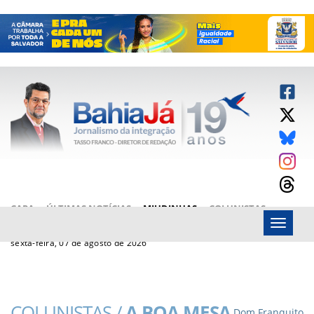
CAPA
ÚLTIMAS NOTÍCIAS
MIUDINHAS
COLUNISTAS
Menu
ARTIGOS
BAHIAJÁ VÍDEOS
FALE CONOSCO
sexta-feira, 07 de agosto de 2026
COLUNISTAS /
A BOA MESA
Dom Franquito