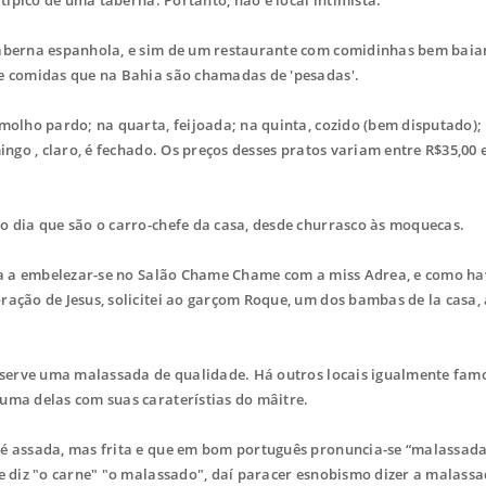
aberna espanhola, e sim de um restaurante com comidinhas bem baia
de comidas que na Bahia são chamadas de 'pesadas'.
olho pardo; na quarta, feijoada; na quinta, cozido (bem disputado); 
ingo , claro, é fechado. Os preços desses pratos variam entre R$35,00 
 dia que são o carro-chefe da casa, desde churrasco às moquecas.
va a embelezar-se no Salão Chame Chame com a miss Adrea, e como ha
ração de Jesus, solicitei ao garçom Roque, um dos bambas de la casa, 
 serve uma malassada de qualidade. Há outros locais igualmente fam
 uma delas com suas caraterístias do mâitre.
é assada, mas frita e que em bom português pronuncia-se “malassada
se diz "o carne" "o malassado", daí paracer esnobismo dizer a malassa