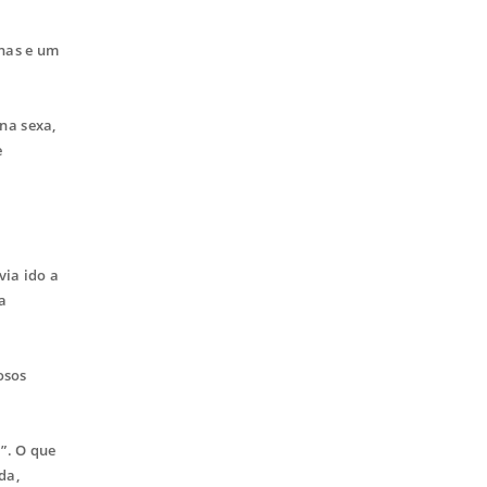
nas e um
na sexa,
e
via ido a
a
osos
”. O que
da,