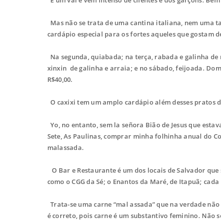
Mas não se trata de uma cantina italiana, nem uma t
cardápio especial para os fortes aqueles que gostam 
Na segunda, quiabada; na terça, rabada e galinha de m
xinxin de galinha e arraia; e no sábado, feijoada. Dom
R$40,00.
O caxixi tem um amplo cardápio além desses pratos do
Yo, no entanto, sem la señora Bião de Jesus que esta
Sete, As Paulinas, comprar minha folhinha anual do Co
malassada.
O Bar e Restaurante é um dos locais de Salvador que
como o CGG da Sé; o Enantos da Maré, de Itapuã; cada
Trata-se uma carne “mal assada” que na verdade não 
é correto, pois carne é um substantivo feminino. Não 