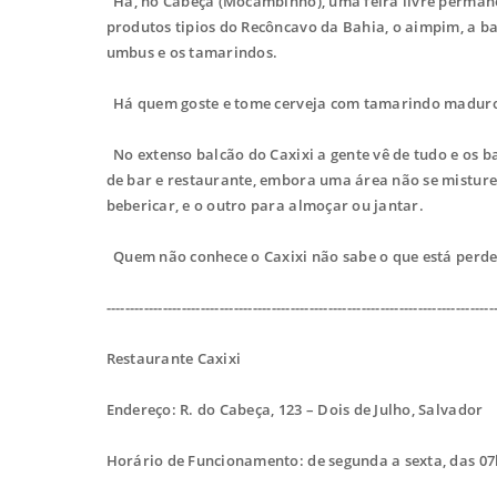
Há, no Cabeça (Mocambinho), uma feira livre permanent
produtos tipios do Recôncavo da Bahia, o aimpim, a b
umbus e os tamarindos.
Há quem goste e tome cerveja com tamarindo maduro.
No extenso balcão do Caxixi a gente vê de tudo e os b
de bar e restaurante, embora uma área não se misture c
bebericar, e o outro para almoçar ou jantar.
Quem não conhece o Caxixi não sabe o que está perd
----------------------------------------------------------------------------------
Restaurante Caxixi
Endereço: R. do Cabeça, 123 – Dois de Julho, Salvador
Horário de Funcionamento: de segunda a sexta, das 07