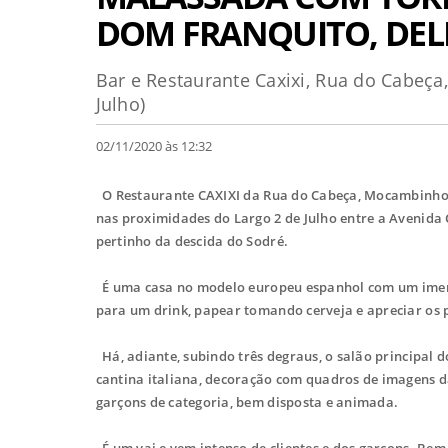
DOM FRANQUITO, DELI
Bar e Restaurante Caxixi, Rua do Cabeça,
Julho)
02/11/2020 às 12:32
O Restaurante CAXIXI da Rua do Cabeça, Mocambinho, S
nas proximidades do Largo 2 de Julho entre a Avenida 
pertinho da descida do Sodré.
É uma casa no modelo europeu espanhol com um imens
para um drink, papear tomando cerveja e apreciar os p
Há, adiante, subindo três degraus, o salão principal 
cantina italiana, decoração com quadros de imagens d
garçons de categoria, bem disposta e animada.
É um vai e vem intenso de clientes e dos garçons. Bem 