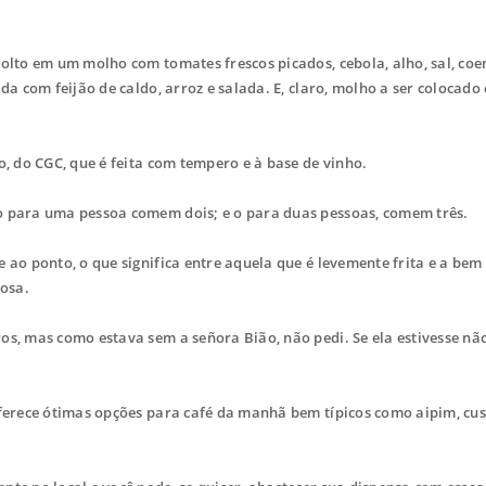
lto em um molho com tomates frescos picados, cebola, alho, sal, coe
da com feijão de caldo, arroz e salada. E, claro, molho a ser colocado
, do CGC, que é feita com tempero e à base de vinho.
 para uma pessoa comem dois; e o para duas pessoas, comem três.
ao ponto, o que significa entre aquela que é levemente frita e a bem
iosa.
s, mas como estava sem a señora Bião, não pedi. Se ela estivesse nã
ferece ótimas opções para café da manhã bem típicos como aipim, cus