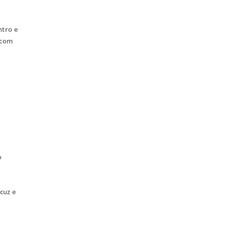
ntro e
 com
o
cuz e