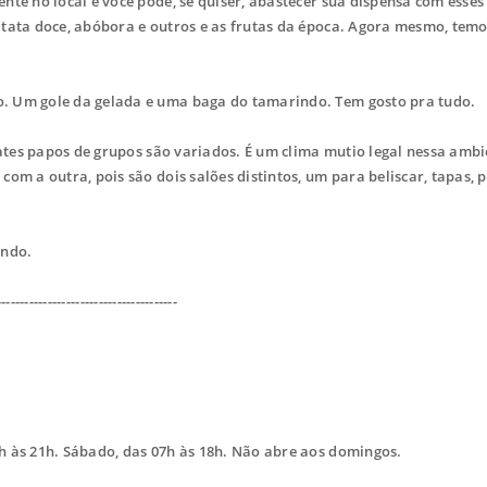
e no local e você pode, se quiser, abastecer sua dispensa com esses
atata doce, abóbora e outros e as frutas da época. Agora mesmo, temo
 Um gole da gelada e uma baga do tamarindo. Tem gosto pra tudo.
ates papos de grupos são variados. É um clima mutio legal nessa amb
om a outra, pois são dois salões distintos, um para beliscar, tapas, 
endo.
---------------------------------------
h às 21h. Sábado, das 07h às 18h. Não abre aos domingos.