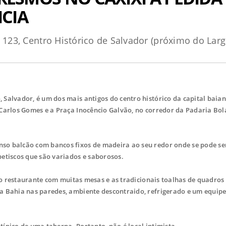
CIA
 123, Centro Histórico de Salvador (próximo do Larg
alvador, é um dos mais antigos do centro histórico da capital baian
Carlos Gomes e a Praça Inocêncio Galvão, no corredor da Padaria Bol
o balcão com bancos fixos de madeira ao seu redor onde se pode se
etiscos que são variados e saborosos.
do restaurante com muitas mesas e as tradicionais toalhas de quadros 
a Bahia nas paredes, ambiente descontraido, refrigerado e um equipe
típico de uma taberna. Portanto, não é local intimista.