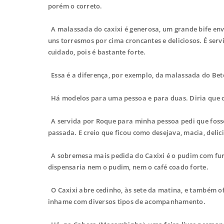
porém o correto.
A malassada do caxixi é generosa, um grande bife envo
uns torresmos por cima croncantes e deliciosos. É servi
cuidado, pois é bastante forte.
Essa é a diferença, por exemplo, da malassada do Beto
Há modelos para uma pessoa e para duas. Diria que o
A servida por Roque para minha pessoa pedi que fosse 
passada. E creio que ficou como desejava, macia, delic
A sobremesa mais pedida do Caxixi é o pudim com furo
dispensaria nem o pudim, nem o café coado forte.
O Caxixi abre cedinho, às sete da matina, e também o
inhame com diversos tipos de acompanhamento.