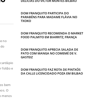
DELICIAS DO VICTOR MONTES BILBAO
DOM FRANQUITO PARTICIPA DO
PARABÉNS PARA MADAME FLÁVIA NO
TXOKO
DOM FRANQUITO RECOMENDA O MARKET
FOOD PALMITO EM BIARRITZ, FRANÇA
te no
 do
DOM FRANQUITO APRECIA SALADA DE
PATO COM MANGA NO COMEMÉ DE V.
GASTEIZ
 cardápio
 folião e
DOM FRANQUITO FAZ ROTA DE PINTXÓS
DA CALLE LICENCIDADO POZA EM BILBAO
ços bem
mos. O
lo menos