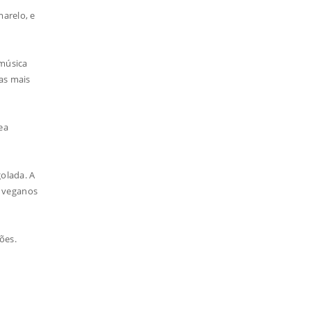
arelo, e
 música
as mais
ea
golada. A
e veganos
rões.