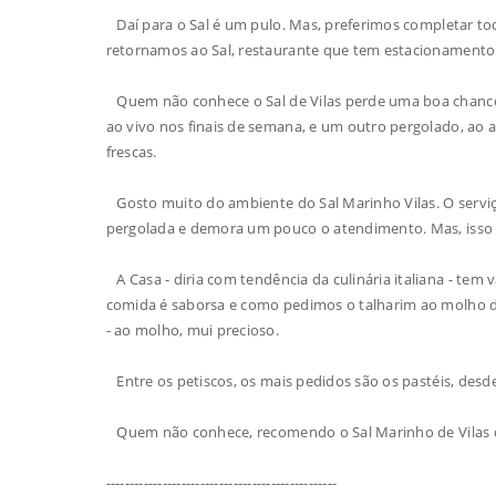
Daí para o Sal é um pulo. Mas, preferimos completar to
retornamos ao Sal, restaurante que tem estacionamento e
Quem não conhece o Sal de Vilas perde uma boa chance 
ao vivo nos finais de semana, e um outro pergolado, ao a
frescas.
Gosto muito do ambiente do Sal Marinho Vilas. O serv
pergolada e demora um pouco o atendimento. Mas, isso f
A Casa - diria com tendência da culinária italiana - tem 
comida é saborsa e como pedimos o talharim ao molho d
- ao molho, mui precioso.
Entre os petiscos, os mais pedidos são os pastéis, des
Quem não conhece, recomendo o Sal Marinho de Vilas d
-------------------------------------------------