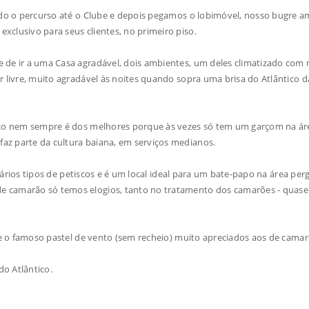
do o percurso até o Clube e depois pegamos o lobimóvel, nosso bugre am
xclusivo para seus clientes, no primeiro piso.
de ir a uma Casa agradável, dois ambientes, um deles climatizado com
r livre, muito agradável às noites quando sopra uma brisa do Atlântico d
iço nem sempre é dos melhores porque às vezes só tem um garçom na ár
az parte da cultura baiana, em serviços medianos.
vários tipos de petiscos e é um local ideal para um bate-papo na área per
e camarão só temos elogios, tanto no tratamento dos camarões - quas
de o famoso pastel de vento (sem recheio) muito apreciados aos de cama
o Atlântico.