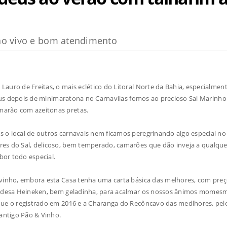
ao vivo e bom atendimento
uro de Freitas, o mais eclético do Litoral Norte da Bahia, especialmen
Jesus depois de minimaratona no Carnavilas fomos ao precioso Sal Marinho
marão com azeitonas pretas.
o local de outros carnavais nem ficamos peregrinando algo especial no
es do Sal, delicoso, bem temperado, camarões que dão inveja a qualquer
bor todo especial.
vinho, embora esta Casa tenha uma carta básica das melhores, com pre
landesa Heineken, bem geladinha, para acalmar os nossos ânimos momes
 que o registrado em 2016 e a Charanga do Recôncavo das medlhores, pe
antigo Pão & Vinho.