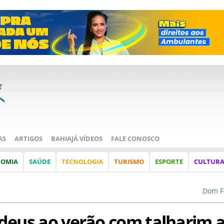
AS
ARTIGOS
BAHIAJÁ VÍDEOS
FALE CONOSCO
NOMIA
SAÚDE
TECNOLOGIA
TURISMO
ESPORTE
CULTUR
Dom F
us ao verão com talharim 