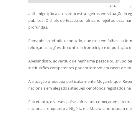
Foto:
O
anti-imigração a acusarem estrangeiros em situação irre
públicos. O chefe de Estado sul-africano rejeitou essa 
profundas.
Ramaphosa admitiu, contudo, que existem falhas na form
reforçar as acções de controlo fronteiriço e deportação
Apesar disso, advertiu que nenhuma pessoa ou grupo te
instituições competentes podem intervir em casos de imig
A situação preocupa particularmente Moçambique. Rec
nacionais em alegados ataques xenófobos registados na Á
Entretanto, diversos países africanos começaram a retirar
nacionais, enquanto a Nigéria e o Malawi anunciaram m