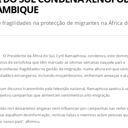
AMBIQUE
ragilidades na protecção de migrantes na África d
 Presidente da África do Sul, Cyril Ramaphosa, condenou, este domin
ctos de xenofobia que têm marcado as últimas semanas naquele país e
econheceu fragilidades na gestão da imigração, numa altura em que vári
idadãos estrangeiros, incluindo moçambicanos, enfrentam ameaças e at
um discurso transmitido pela televisão nacional, Ramaphosa apelou à u
ejeitou campanhas que alimentam sentimentos anti-imigração.
Não nos deixaremos enganar nem influenciar por campanhas nas redes s
ue espalham desinformação, notícias falsas e mentiras sobre pessoas qu
o nosso país”, afirmou.