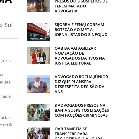
PRESOS DOIS SUSPEITOS DE
TEREM MATADO
ADVOGADA
o Sul
SIJORBA E FENAJ COBRAM
ROTEÇÃO AO MPT A
JORNALISTAS DO SINPOJUD
OAB BA VAI AGILIZAR
NOMEAÇÃO DE
ADVOGADOS DATIVOS NA
go, os
JUSTIÇA ELEITORAL
os
ADVOGADO ROCHA JÚNIOR
DIZ QUE PLANSERV
aques.
DESRESPEITA DECISÃO DA
ANS
nião e
8 ADVOGADOS PRESOS NA
BAHIA SUSPEITOS LIGAÇÕES
COM FACÇÕES CRIMINOSAS
ociais
e estão
OAB TAMBÉM SE
TRANSFERE PARA
CACHOEIRA E INAUGURA