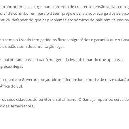
 pronunciamento surge num contexto de crescente tensão social, com 
gular de contribuírem para o desemprego e para a sobrecarga dos serviç
narrativa, defendendo que os problemas económicos do país têm causas m
a como o Estado tem gerido os fluxos migratórios e garantiu que o Gov
 de cidadãos sem documentação legal.
m autoridade para actuar à margem da lei, sublinhando que apenas as
ração ilegal.
entemente, o Governo moçambicano denunciou a morte de nove cidadão
frica do Sul.
 os seus cidadãos do território sul-africano. O Gana já repatriou cerca d
edidas semelhantes.