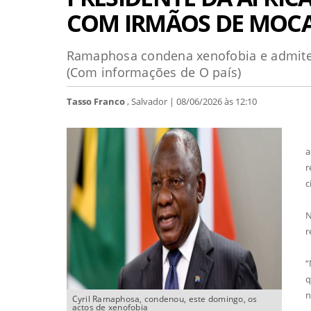
COM IRMÃOS DE MOC
Ramaphosa condena xenofobia e admite f
(Com informações de O país)
Tasso Franco
, Salvador | 08/06/2026 às 12:10
O
a
r
c
N
r
“
q
n
Cyril Ramaphosa, condenou, este domingo, os
actos de xenofobia