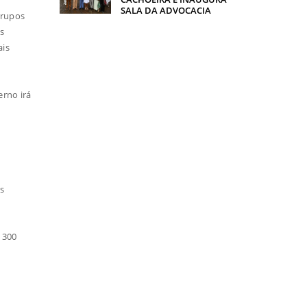
SALA DA ADVOCACIA
grupos
os
ais
erno irá
s
e 300