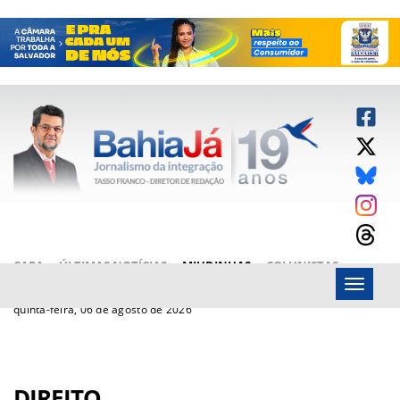
CAPA
ÚLTIMAS NOTÍCIAS
MIUDINHAS
COLUNISTAS
Menu
ARTIGOS
BAHIAJÁ VÍDEOS
FALE CONOSCO
quinta-feira, 06 de agosto de 2026
DIREITO