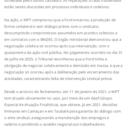
sociedade pelos danos causados. As reparações a cada trabalhador
estão sendo discutidas em processos individuais e coletivos.
Na ação, o MPT comprovou que a Ford encerrou a produção de
forma unilateral e sem diálogo prévio com o sindicato,
descumprindo compromissos assumidos em acordos coletivos e
em contratos com o BNDES. O órgão ministerial demonstrou que a
negociação coletiva só ocorreu após sua intervenção, com o
ajuizamento da ação civil pública. No julgamento ocorrido no dia 31
de julho de 2025, o Tribunal reconheceu que a Ford tinha a
obrigação de negociar coletivamente a demissão em massa, e que a
negociação só ocorreu após a deliberação pelo encerramento das
atividades, caracterizando falta de intervenção sindical prévia.
Desde o anúncio do fechamento, em 11 de janeiro de 2021, o MPT
tem atuado ativamente no caso, por meio de um Geaf (Grupo
Especial de Atuação Finalística), que obteve, já em 2021, decisões
liminares em Camaçari e em Taubaté para garantia do diálogo com
o ente sindical, assegurando a manutenção dos empregos e
salários e proibindo o assédio negocial aos trabalhadores.