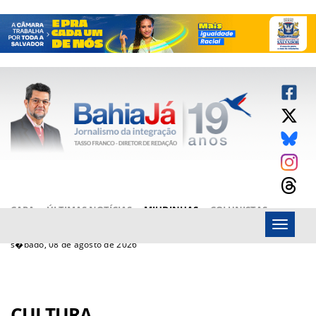
CAPA
ÚLTIMAS NOTÍCIAS
MIUDINHAS
COLUNISTAS
Menu
ARTIGOS
BAHIAJÁ VÍDEOS
FALE CONOSCO
s�bado, 08 de agosto de 2026
CULTURA