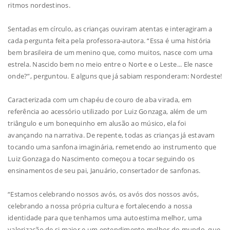
ritmos nordestinos.
Sentadas em círculo, as crianças ouviram atentas e interagiram a
cada pergunta feita pela professora-autora. “Essa é uma história
bem brasileira de um menino que, como muitos, nasce com uma
estrela. Nascido bem no meio entre o Norte e o Leste... Ele nasce
onde?”, perguntou. E alguns que já sabiam responderam: Nordeste!
Caracterizada com um chapéu de couro de aba virada, em
referência ao acessório utilizado por Luiz Gonzaga, além de um
triângulo e um bonequinho em alusão ao músico, ela foi
avançando na narrativa. De repente, todas as crianças já estavam
tocando uma sanfona imaginária, remetendo ao instrumento que
Luiz Gonzaga do Nascimento começou a tocar seguindo os
ensinamentos de seu pai, Januário, consertador de sanfonas.
“Estamos celebrando nossos avós, os avós dos nossos avós,
celebrando a nossa própria cultura e fortalecendo a nossa
identidade para que tenhamos uma autoestima melhor, uma
valorização de si maior e um entendimento melhor do mundo, que