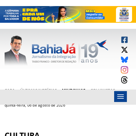
CAPA
ÚLTIMAS NOTÍCIAS
MIUDINHAS
COLUNISTAS
Menu
ARTIGOS
BAHIAJÁ VÍDEOS
FALE CONOSCO
quinta-feira, 06 de agosto de 2026
CULTURA