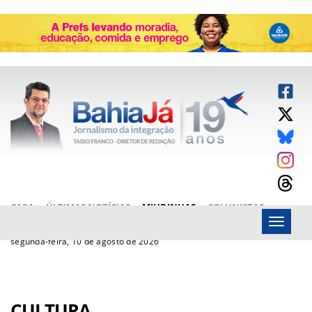
CAPA
ÚLTIMAS NOTÍCIAS
MIUDINHAS
COLUNISTAS
Menu
ARTIGOS
BAHIAJÁ VÍDEOS
FALE CONOSCO
segunda-feira, 10 de agosto de 2026
CULTURA