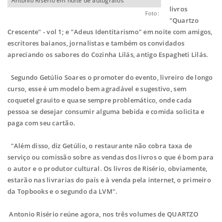
Antonio Risério em noite de autógrafos
livros
Foto:
"Quartzo
Crescente" - vol 1; e "Adeus Identitarismo" em noite com amigos,
escritores baianos, jornalistas e também os convidados
apreciando os sabores do Cozinha Lilás, antigo Espagheti Lilás.
Segundo Getúlio Soares o promoter do evento, livreiro de longo
curso, esse é um modelo bem agradável e sugestivo, sem
coquetel grauito e quase sempre problemático, onde cada
pessoa se desejar consumir alguma bebida e comida solicita e
paga com seu cartão.
"Além disso, diz Getúlio, o restaurante não cobra taxa de
serviço ou comissão sobre as vendas dos livros o que é bom para
o autor e o produtor cultural. Os livros de Risério, obviamente,
estarão nas livrarias do país e à venda pela internet, o primeiro
da Topbooks e o segundo da LVM".
Antonio Risério reúne agora, nos três volumes de QUARTZO