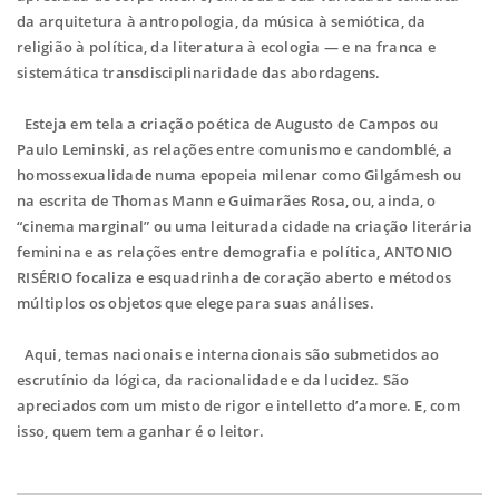
da arquitetura à antropologia, da música à semiótica, da
religião à política, da literatura à ecologia — e na franca e
sistemática transdisciplinaridade das abordagens.
Esteja em tela a criação poética de Augusto de Campos ou
Paulo Leminski, as relações entre comunismo e candomblé, a
homossexualidade numa epopeia milenar como Gilgámesh ou
na escrita de Thomas Mann e Guimarães Rosa, ou, ainda, o
“cinema marginal” ou uma leiturada cidade na criação literária
feminina e as relações entre demografia e política, ANTONIO
RISÉRIO focaliza e esquadrinha de coração aberto e métodos
múltiplos os objetos que elege para suas análises.
Aqui, temas nacionais e internacionais são submetidos ao
escrutínio da lógica, da racionalidade e da lucidez. São
apreciados com um misto de rigor e intelletto d’amore. E, com
isso, quem tem a ganhar é o leitor.