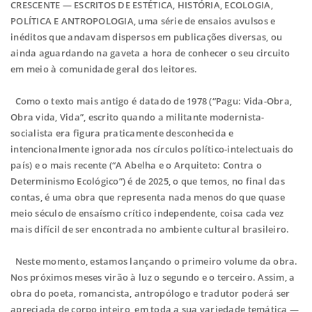
CRESCENTE — ESCRITOS DE ESTÉTICA, HISTÓRIA, ECOLOGIA,
POLÍTICA E ANTROPOLOGIA, uma série de ensaios avulsos e
inéditos que andavam dispersos em publicações diversas, ou
ainda aguardando na gaveta a hora de conhecer o seu circuito
em meio à comunidade geral dos leitores.
Como o texto mais antigo é datado de 1978 (“Pagu: Vida-Obra,
Obra vida, Vida”, escrito quando a militante modernista-
socialista era figura praticamente desconhecida e
intencionalmente ignorada nos círculos político-intelectuais do
país) e o mais recente (“A Abelha e o Arquiteto: Contra o
Determinismo Ecológico”) é de 2025, o que temos, no final das
contas, é uma obra que representa nada menos do que quase
meio século de ensaísmo crítico independente, coisa cada vez
mais difícil de ser encontrada no ambiente cultural brasileiro.
Neste momento, estamos lançando o primeiro volume da obra.
Nos próximos meses virão à luz o segundo e o terceiro. Assim, a
obra do poeta, romancista, antropólogo e tradutor poderá ser
apreciada de corpo inteiro, em toda a sua variedade temática —