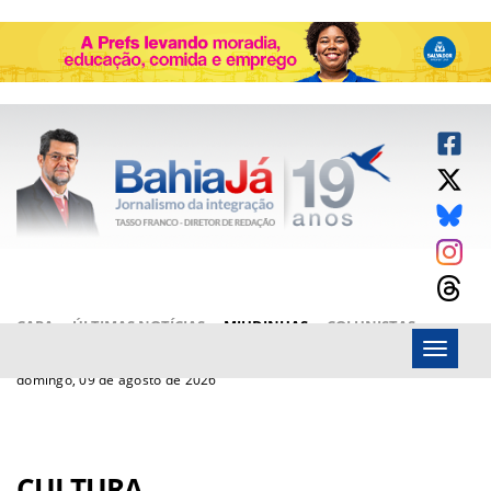
CAPA
ÚLTIMAS NOTÍCIAS
MIUDINHAS
COLUNISTAS
Menu
ARTIGOS
BAHIAJÁ VÍDEOS
FALE CONOSCO
domingo, 09 de agosto de 2026
CULTURA