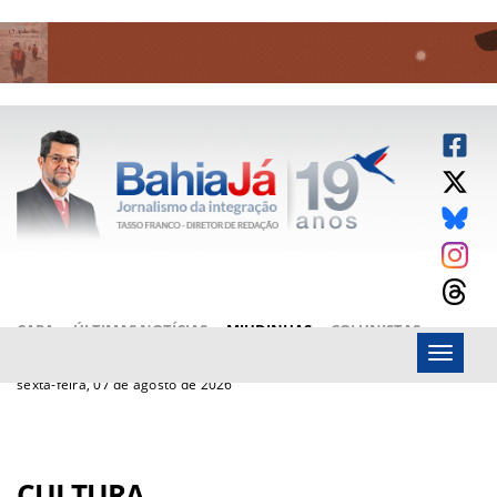
CAPA
ÚLTIMAS NOTÍCIAS
MIUDINHAS
COLUNISTAS
Menu
ARTIGOS
BAHIAJÁ VÍDEOS
FALE CONOSCO
sexta-feira, 07 de agosto de 2026
CULTURA