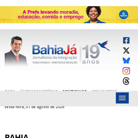
CAPA
ÚLTIMAS NOTÍCIAS
MIUDINHAS
COLUNISTAS
Menu
ARTIGOS
BAHIAJÁ VÍDEOS
FALE CONOSCO
sexta-feira, 07 de agosto de 2026
BAHIA