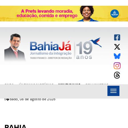
CAPA
ÚLTIMAS NOTÍCIAS
MIUDINHAS
COLUNISTAS
Menu
ARTIGOS
BAHIAJÁ VÍDEOS
FALE CONOSCO
s�bado, 08 de agosto de 2026
BAHIA