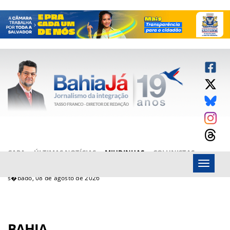
CAPA
ÚLTIMAS NOTÍCIAS
MIUDINHAS
COLUNISTAS
Menu
ARTIGOS
BAHIAJÁ VÍDEOS
FALE CONOSCO
s�bado, 08 de agosto de 2026
BAHIA