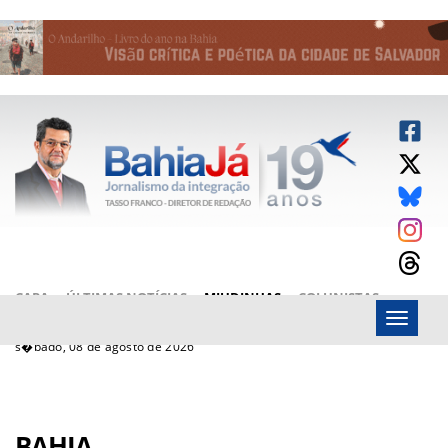
CAPA
ÚLTIMAS NOTÍCIAS
MIUDINHAS
COLUNISTAS
Menu
ARTIGOS
BAHIAJÁ VÍDEOS
FALE CONOSCO
s�bado, 08 de agosto de 2026
BAHIA