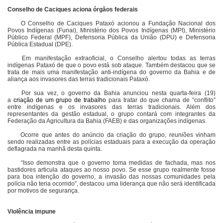
Conselho de Caciques aciona órgãos federais
O Conselho de Caciques Pataxó acionou a Fundação Nacional dos
Povos Indígenas (Funai), Ministério dos Povos Indígenas (MPI), Ministério
Público Federal (MPF), Defensoria Pública da União (DPU) e Defensoria
Pública Estadual (DPE).
Em manifestação extraoficial, o Conselho alertou todas as terras
indígenas Pataxó de que o povo está sob ataque. Também destacou que se
trata de mais uma manifestação anti-indígena do governo da Bahia e de
aliança aos invasores das terras tradicionais Pataxó.
Por sua vez, o governo da Bahia anunciou nesta quarta-feira (19)
a
criação de um grupo de trabalho
para tratar do que chama de “conflito”
entre indígenas e os invasores das terras tradicionais. Além dos
representantes da gestão estadual, o grupo contará com integrantes da
Federação da Agricultura da Bahia (FAEB) e das organizações indígenas.
Ocorre que antes do anúncio da criação do grupo, reuniões vinham
sendo realizadas entre as polícias estaduais para a execução da operação
deflagrada na manhã desta quinta.
“Isso demonstra que o governo toma medidas de fachada, mas nos
bastidores articula ataques ao nosso povo. Se esse grupo realmente fosse
para boa intenção do governo, a invasão das nossas comunidades pela
polícia não teria ocorrido”, destacou uma liderança que não será identificada
por motivos de segurança.
Violência impune