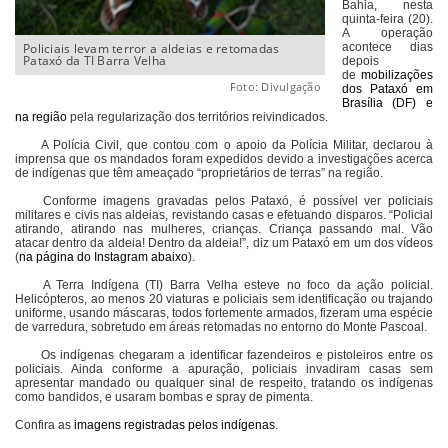
Bahia, nesta
quinta-feira (20).
A operação
Policiais levam terror a aldeias e retomadas
acontece dias
Pataxó da TI Barra Velha
depois
de
mobilizações
Foto: Divulgação
dos Pataxó em
Brasília (DF) e
na região
pela regularização dos territórios reivindicados.
A Polícia Civil, que contou com o apoio da Polícia Militar, declarou à
imprensa que os mandados foram expedidos devido a investigações acerca
de indígenas que têm ameaçado “proprietários de terras” na região.
Conforme imagens gravadas pelos Pataxó, é possível ver policiais
militares e civis nas aldeias, revistando casas e efetuando disparos. “Policial
atirando, atirando nas mulheres, crianças. Criança passando mal. Vão
atacar dentro da aldeia! Dentro da aldeia!”, diz um Pataxó em um dos vídeos
(
na página do Instagram abaixo
).
A Terra Indígena (TI) Barra Velha esteve no foco da ação policial.
Helicópteros, ao menos 20 viaturas e policiais sem identificação ou trajando
uniforme, usando máscaras, todos fortemente armados, fizeram uma espécie
de varredura, sobretudo em áreas retomadas no entorno do Monte Pascoal.
Os indígenas chegaram a identificar fazendeiros e pistoleiros entre os
policiais. Ainda conforme a apuração, policiais invadiram casas sem
apresentar mandado ou qualquer sinal de respeito, tratando os indígenas
como bandidos, e usaram bombas e spray de pimenta.
Confira as
imagens registradas pelos indígenas
.