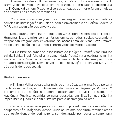
Apenas nas duas últimas semanas, um Pataxó foi assassinado na TI
Barra Velha de Monte Pascoal, em Porto Seguro,
uma casa foi incendiada
na TI Comexatiba
, em Prado, e diversas ameaças de morte foram dirigidas
aos pataxós nas áreas de retomadas.
Como em outras situações, os crimes seguem à espera das medidas
corretas de investigação do Estado, com o envolvimento da Polícia Federal e
MPF, para a punição dos envolvidos.
Nesta quarta-feira (19), a relatora da ONU sobre Defensores de Direitos
Humanos Mary Lawlor se manifestou em suas redes sociais cobrando a
“responsabilização” dos envolvidos
no assassinato de Vitor Braz Pataxó
,
morto a tiros no último dia 10 na TI Barra Velha do Monte Pascoal.
“Muito triste ao saber do assassinato do indígena Pataxó Vitor Braz no
sul da Bahia, Brasil. Visitei uma comunidade Pataxó na área durante minha
visita ao país. Vitor fazia parte da retomada da terra de seu povo, que
aguarda demarcação. Deve haver responsabilização”, escreveu Mary em
três perfis de redes sociais.
Histórico recente
A TI Barra Velha aguarda há mais de uma década a emissão da portaria
declaratória, atribuição do Ministério da Justiça e Segurança Pública. O
procurador da República Ramiro Rockenbach, do MPF, ressaltou em
Audiência Pública, ocorrida semana passada, em Brasília, que
não há
impedimento jurídico e administrativo
para a declaração da área.
Cansados de esperar pela conclusão do procedimento e a retirada dos
ocupantes não indígenas, desde 2022 os Pataxó decidiram retomar áreas
que estão dentro do perímetro a ser declarado por portaria como terra