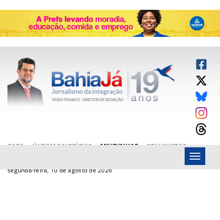
CAPA
ÚLTIMAS NOTÍCIAS
MIUDINHAS
COLUNISTAS
Menu
ARTIGOS
BAHIAJÁ VÍDEOS
FALE CONOSCO
segunda-feira, 10 de agosto de 2026