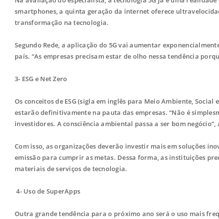
Na avaliação do especialista, a tecnologia 5G já é uma realidade
smartphones, a quinta geração da internet oferece ultravelocid
transformação na tecnologia.
Segundo Rede, a aplicação do 5G vai aumentar exponencialmente
país. “As empresas precisam estar de olho nessa tendência porqu
3- ESG e Net Zero
Os conceitos de ESG (sigla em inglês para Meio Ambiente, Social
estarão definitivamente na pauta das empresas. “Não é simplesm
investidores. A consciência ambiental passa a ser bom negócio”, a
Com isso, as organizações deverão investir mais em soluções i
emissão para cumprir as metas. Dessa forma, as instituições pre
materiais de serviços de tecnologia.
4- Uso de SuperApps
Outra grande tendência para o próximo ano será o uso mais fre