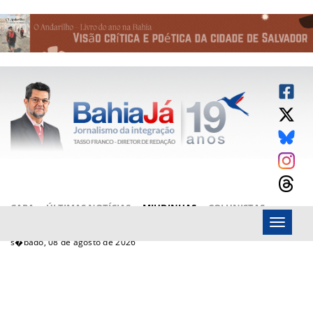
CAPA
ÚLTIMAS NOTÍCIAS
MIUDINHAS
COLUNISTAS
Menu
ARTIGOS
BAHIAJÁ VÍDEOS
FALE CONOSCO
s�bado, 08 de agosto de 2026