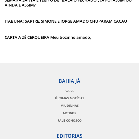
SEMANA SANTA É TEMPO DE “BALAIO FECHADO”; JÁ FOI ASSIM OU
AINDA É ASSIM?
ITABUNA: SARTRE, SIMONE E JORGE AMADO CHUPARAM CACAU
CARTA A ZÉ CERQUEIRA Meu tiozinho amado,
BAHIA JÁ
CAPA
ÚLTIMAS NOTÍCIAS
MIUDINHAS
ARTIGOS
FALE CONOSCO
EDITORIAS