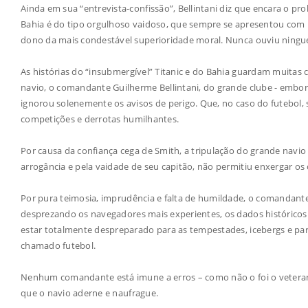
Ainda em sua “entrevista-confissão”, Bellintani diz que encara o 
Bahia é do tipo orgulhoso vaidoso, que sempre se apresentou com
dono da mais condestável superioridade moral. Nunca ouviu ninguém
As histórias do “insubmergível” Titanic e do Bahia guardam muit
navio, o comandante Guilherme Bellintani, do grande clube - embora 
ignorou solenemente os avisos de perigo. Que, no caso do futebol
competições e derrotas humilhantes.
Por causa da confiança cega de Smith, a tripulação do grande navio
arrogância e pela vaidade de seu capitão, não permitiu enxergar o
Por pura teimosia, imprudência e falta de humildade, o comandante
desprezando os navegadores mais experientes, os dados históricos 
estar totalmente despreparado para as tempestades, icebergs e para
chamado futebol.
Nenhum comandante está imune a erros – como não o foi o veteran
que o navio aderne e naufrague.