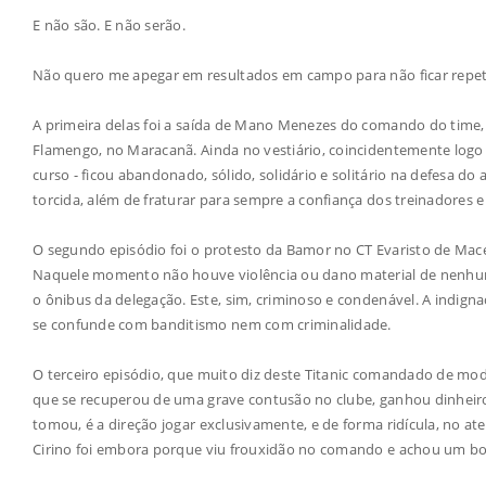
E não são. E não serão.
Não quero me apegar em resultados em campo para não ficar repeti
A primeira delas foi a saída de Mano Menezes do comando do time,
Flamengo, no Maracanã. Ainda no vestiário, coincidentemente logo a
curso - ficou abandonado, sólido, solidário e solitário na defesa do at
torcida, além de fraturar para sempre a confiança dos treinadores e
O segundo episódio foi o protesto da Bamor no CT Evaristo de Maced
Naquele momento não houve violência ou dano material de nenhuma
o ônibus da delegação. Este, sim, criminoso e condenável. A indigna
se confunde com banditismo nem com criminalidade.
O terceiro episódio, que muito diz deste Titanic comandado de mo
que se recuperou de uma grave contusão no clube, ganhou dinheiro
tomou, é a direção jogar exclusivamente, e de forma ridícula, no a
Cirino foi embora porque viu frouxidão no comando e achou um bo