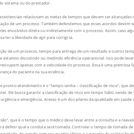
 do sistema ou do prestador.
assistenciais relacionam as metas de tempos que devem ser alcançadas 
lização de um processo. Também defendemos que esses acordos devem s
les envolvidos direta ou indiretamente com o processo. Assim, caso al
ter a liberdade de agir para corrigi-la.
ução de um processo, tempo para entrega de um resultado e outros tem
 estamos discutindo ou medindo eficiência operacional. Isso pode leva
preocupem apenas com a velocidade do processo. Essa é uma premissa fa
rança do paciente na sua essência.
e pronto-atendimento é o “tempo senha – classificação de risco”, que de
er. Ele busca garantir a classificação de risco em tempo hábil, sendo d
 urgência e emergência. Acesso é um dos pilares da qualidade em saúde 
ão”, que é o tempo que o médico deve levar entre a consulta e a reaval
para definir qual a conduta será tomada. Controlar o tempo de tomada de
brevidade, de acordo com seu quadro clínico e a garantia da realização d