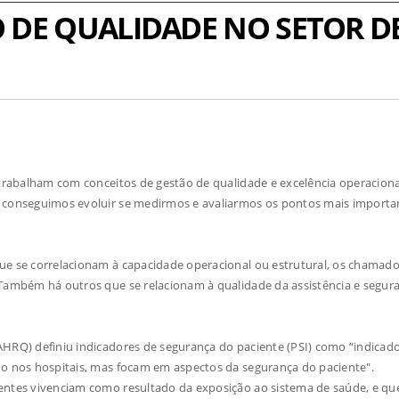
 DE QUALIDADE NO SETOR D
 trabalham com conceitos de gestão de qualidade e excelência operaciona
ó conseguimos evoluir se medirmos e avaliarmos os pontos mais importa
que se correlacionam à capacidade operacional ou estrutural, os chamad
 Também há outros que se relacionam à qualidade da assistência e segur
AHRQ) definiu indicadores de segurança do paciente (PSI) como “indicad
do nos hospitais, mas focam em aspectos da segurança do paciente".
ientes vivenciam como resultado da exposição ao sistema de saúde, e qu