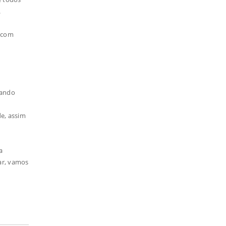
.
e com
uando
de, assim
a
ar, vamos