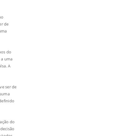
no
er de
guma
pos do
r a uma
lsa. A
ve ser de
e suma
definido
iação do
 decisão
e todos