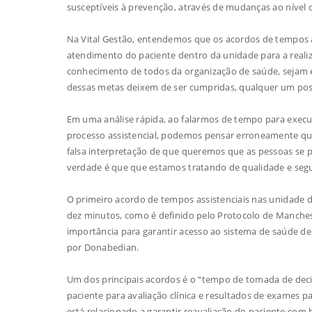
susceptíveis à prevenção, através de mudanças ao nível
Na Vital Gestão, entendemos que os acordos de tempos 
atendimento do paciente dentro da unidade para a rea
conhecimento de todos da organização de saúde, sejam e
dessas metas deixem de ser cumpridas, qualquer um possa 
Em uma análise rápida, ao falarmos de tempo para exec
processo assistencial, podemos pensar erroneamente que
falsa interpretação de que queremos que as pessoas se 
verdade é que que estamos tratando de qualidade e segu
O primeiro acordo de tempos assistenciais nas unidade d
dez minutos, como é definido pelo Protocolo de Manchest
importância para garantir acesso ao sistema de saúde de
por Donabedian.
Um dos principais acordos é o “tempo de tomada de decis
paciente para avaliação clínica e resultados de exames 
está relacionado a garantir reavaliação do paciente com 