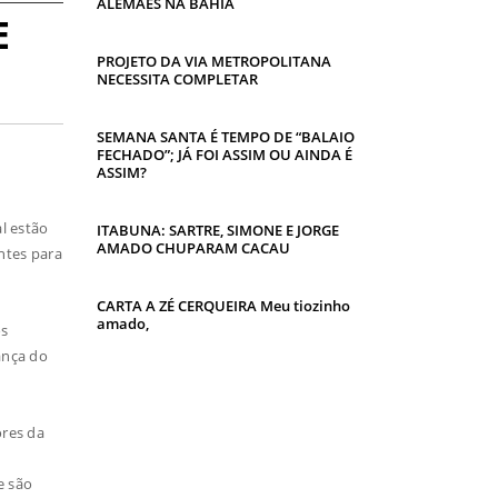
ALEMÃES NA BAHIA
E
PROJETO DA VIA METROPOLITANA
NECESSITA COMPLETAR
SEMANA SANTA É TEMPO DE “BALAIO
FECHADO”; JÁ FOI ASSIM OU AINDA É
ASSIM?
l estão
ITABUNA: SARTRE, SIMONE E JORGE
AMADO CHUPARAM CACAU
ntes para
CARTA A ZÉ CERQUEIRA Meu tiozinho
amado,
os
ança do
ores da
e são