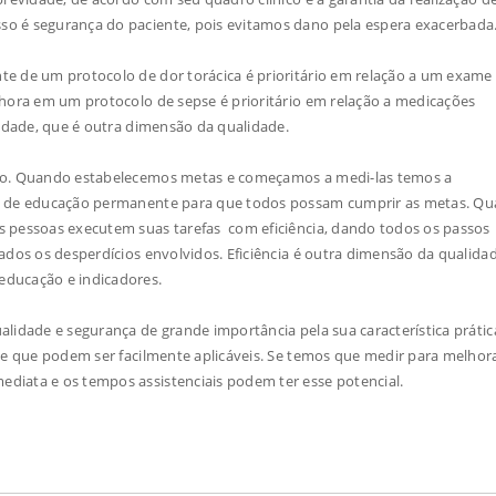
so é segurança do paciente, pois evitamos dano pela espera exacerbada
te de um protocolo de dor torácica é prioritário em relação a um exam
 hora em um protocolo de sepse é prioritário em relação a medicações
uidade, que é outra dimensão da qualidade.
sso. Quando estabelecemos metas e começamos a medi-las temos a
ho de educação permanente para que todos possam cumprir as metas. Q
 pessoas executem suas tarefas com eficiência, dando todos os passos
ados os desperdícios envolvidos. Eficiência é outra dimensão da qualida
educação e indicadores.
lidade e segurança de grande importância pela sua característica prátic
s e que podem ser facilmente aplicáveis. Se temos que medir para melhor
diata e os tempos assistenciais podem ter esse potencial.