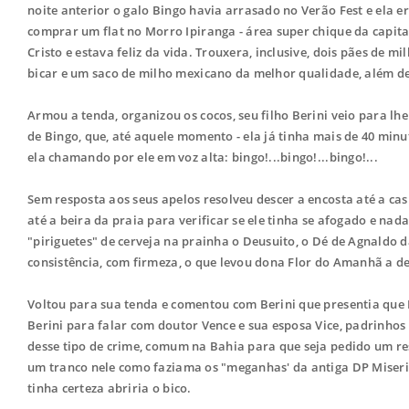
noite anterior o galo Bingo havia arrasado no Verão Fest e ela e
comprar um flat no Morro Ipiranga - área super chique da capita
Cristo e estava feliz da vida. Trouxera, inclusive, dois pães d
bicar e um saco de milho mexicano da melhor qualidade, além de
Armou a tenda, organizou os cocos, seu filho Berini veio para lh
de Bingo, que, até aquele momento - ela já tinha mais de 40 min
ela chamando por ele em voz alta: bingo!...bingo!...bingo!...
Sem resposta aos seus apelos resolveu descer a encosta até a ca
até a beira da praia para verificar se ele tinha se afogado e n
"piriguetes" de cerveja na prainha o Deusuito, o Dé de Agnaldo d
consistência, com firmeza, o que levou dona Flor do Amanhã a de
Voltou para sua tenda e comentou com Berini que presentia que B
Berini para falar com doutor Vence e sua esposa Vice, padrinho
desse tipo de crime, comum na Bahia para que seja pedido um res
um tranco nele como faziama os "meganhas' da antiga DP Miseri
tinha certeza abriria o bico.