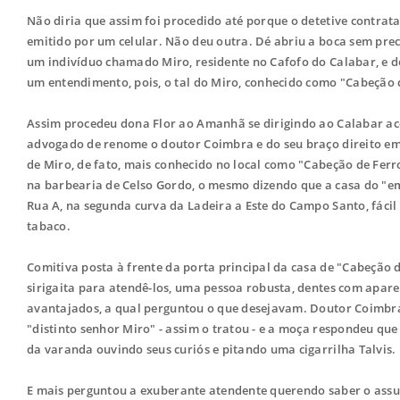
Não diria que assim foi procedido até porque o detetive contrat
emitido por um celular. Não deu outra. Dé abriu a boca sem prec
um indivíduo chamado Miro, residente no Cafofo do Calabar, e d
um entendimento, pois, o tal do Miro, conhecido como "Cabeção d
Assim procedeu dona Flor ao Amanhã se dirigindo ao Calabar 
advogado de renome o doutor Coimbra e do seu braço direito em 
de Miro, de fato, mais conhecido no local como "Cabeção de Ferro
na barbearia de Celso Gordo, o mesmo dizendo que a casa do "em
Rua A, na segunda curva da Ladeira a Este do Campo Santo, fáci
tabaco.
Comitiva posta à frente da porta principal da casa de "Cabeção
sirigaita para atendê-los, uma pessoa robusta, dentes com apare
avantajados, a qual perguntou o que desejavam. Doutor Coimbr
"distinto senhor Miro" - assim o tratou - e a moça respondeu que 
da varanda ouvindo seus curiós e pitando uma cigarrilha Talvis.
E mais perguntou a exuberante atendente querendo saber o assun