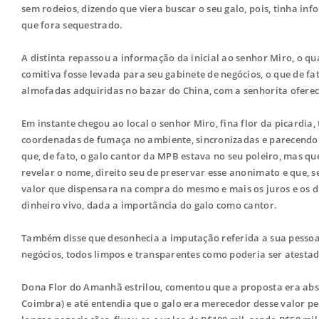
sem rodeios, dizendo que viera buscar o seu galo, pois, tinha inf
que fora sequestrado.
A distinta repassou a informação da inicial ao senhor Miro, o qu
comitiva fosse levada para seu gabinete de negócios, o que de f
almofadas adquiridas no bazar do China, com a senhorita oferec
Em instante chegou ao local o senhor Miro, fina flor da picardia
coordenadas de fumaça no ambiente, sincronizadas e parecendo
que, de fato, o galo cantor da MPB estava no seu poleiro, mas 
revelar o nome, direito seu de preservar esse anonimato e que, 
valor que dispensara na compra do mesmo e mais os juros e os d
dinheiro vivo, dada a importância do galo como cantor.
Também disse que desonhecia a imputação referida a sua pesso
negócios, todos limpos e transparentes como poderia ser atesta
Dona Flor do Amanhã estrilou, comentou que a proposta era absur
Coimbra) e até entendia que o galo era merecedor desse valor pe