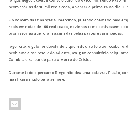
longas negociações, fixou-se o valor de R$100 mil, sendo R$50 mi
promissórias de 10 mil reais cada, a vencer a primeira no dia 3
E o homem das finanças Gumercindo, já sendo chamado pelo empr
reais em notas de 100 reais cada, novinhas como se tivessem sido
promissórias que foram assinadas pelas partes e carimbadas.
Jogo feito, o galo foi devolvido a quem de direito e ao recebê-lo
problema a ser resolvido adiante, n'algum consultório psiquiat
Coimbra e zarpando para o Morro do Cristo.
Durante todo o percurso Bingo não deu uma palavra. Fiuzão, com
mas ficara mudo para sempre.