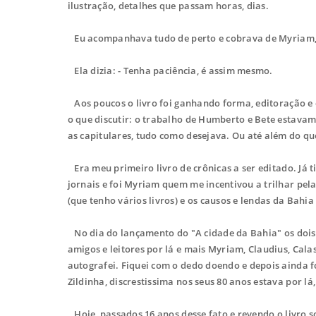
ilustração, detalhes que passam horas, dias.
Eu acompanhava tudo de perto e cobrava de Myriam,
Ela dizia: - Tenha paciência, é assim mesmo.
Aos poucos o livro foi ganhando forma, editoração e 
o que discutir: o trabalho de Humberto e Bete estavam 
as capitulares, tudo como desejava. Ou até além do qu
Era meu primeiro livro de crônicas a ser editado. Já ti
jornais e foi Myriam quem me incentivou a trilhar pela l
(que tenho vários livros) e os causos e lendas da Bahia
No dia do lançamento do "A cidade da Bahia" os dois 
amigos e leitores por lá e mais Myriam, Claudius, Cal
autografei. Fiquei com o dedo doendo e depois ainda
Zildinha, discrestissima nos seus 80 anos estava por lá
Hoje, passados 16 anos desse fato e revendo o livro s