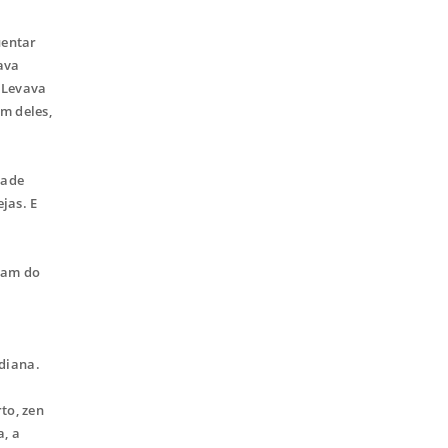
uentar
ava
. Levava
m deles,
dade
jas. E
iam do
adiana.
to, zen
a, a