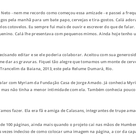
Neto - nem me recordo como começou essa amizade - e passei a freq
ngos pela manhã para um bate papo, cervejas e tira-gostos. Calá ador
os cotovelos. Eu sempre fui mais de ouvir e escrever do que de falar
uenino. Calá lhe presentava com pequenos mimos. Ainda hoje tenho u
cisando editar e se ele poderia colaborar. Aceitou com sua generosi
 me dar as gravuras. Fiquei tão alegre que tomamos um monte de cerve
 o Trancelim da Baiana, 2013, este pela Relume Dumará, Rio.
u falar com Myriam da Fundação Casa de Jorge Amado. Já conhecia Myr
o, mas não tinha a menor intimidade com ela. Também conhecia pouco
mos fazer. Ela era fã e amiga de Calasans, integrantes de trupe am
e 100 páginas, ainda mais quando o projeto cai nas mãos de Humber
às vezes indeciso de como colocar uma imagem na página, a cor da cap