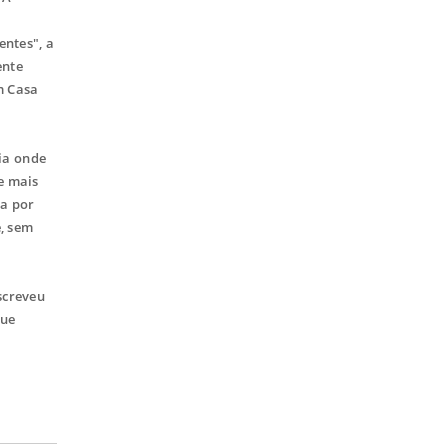
entes", a
ente
m Casa
ia onde
e mais
sa por
e, sem
screveu
que