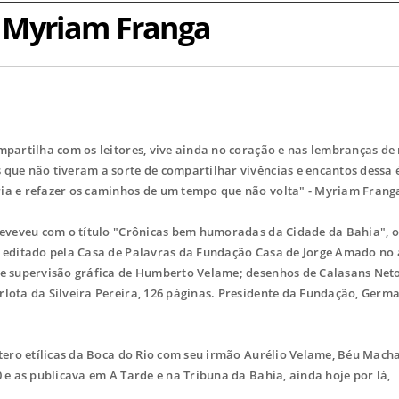
 Myriam Franga
mpartilha com os leitores, vive ainda no coração e nas lembranças de
 que não tiveram a sorte de compartilhar vivências e encantos dessa 
ria e refazer os caminhos de um tempo que não volta" - Myriam Frang
reveveu com o título "Crônicas bem humoradas da Cidade da Bahia", o
", editado pela Casa de Palavras da Fundação Casa de Jorge Amado no
a e supervisão gráfica de Humberto Velame; desenhos de Calasans Net
rlota da Silveira Pereira, 126 páginas. Presidente da Fundação, Germ
tero etílicas da Boca do Rio com seu irmão Aurélio Velame, Béu Mach
0 e as publicava em A Tarde e na Tribuna da Bahia, ainda hoje por lá,