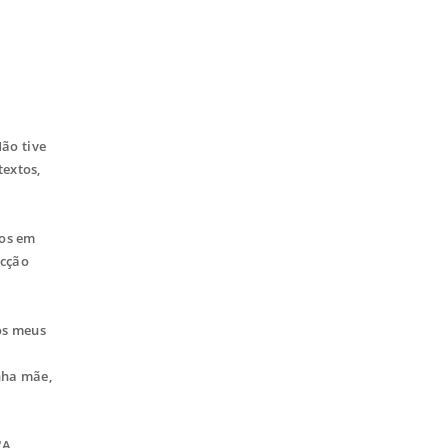
ão tive
textos,
gos em
icção
os meus
e
nha mãe,
"A