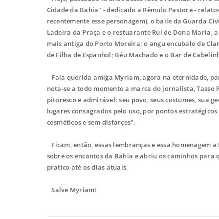
Cidade da Bahia" - dedicado a Rêmulo Pastore - relato
recentemente esse personagem), o baile da Guarda Civi
Ladeira da Praça e o restuarante Rui de Dona Maria, a
mais antiga do Porto Moreira; o angu encubalo de Clar
de Filha de Espanhol; Béu Machado e o Bar de Cabelinho
Fala querida amiga Myriam, agora na eternidade, para
nota-se a todo momento a marca do jornalista, Tasso 
pitoresco e admirável: seu povo, seus costumes, sua g
lugares consagrados pelo uso, por pontos estratégicos
cosméticos e sem disfarçes".
Ficam, então, essas lembranças e essa homenagem a 
sobre os encantos da Bahia e abriu os caminhos para 
pratico até os dias atuais.
Salve Myriam!