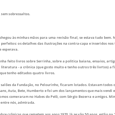
 sem sobressaltos.
chegou às minhas mãos para uma revisão final, se estava tudo bem. N
perfeitos: os detalhes das ilustrações na contra-capa e inseridos nos 
e esperava.
nha feito livros sobre Serrinha, sobre a politica baiana, ensaios, arti
iteratura - a crônica (que gosto muito e tenho outros três livrtos) a f
 que tenho editados quatro livros.
salões da Fundação, no Pelourinho, ficaram lotados. Estavam todos 
asans, Auta, Bete, Humberto e foi um dos lançamentos que mais vendi 
 fomos comeraram no Habes do Pelô, com Sérgio Bezerra e amigos. Mi
, entre nós, admirada.
obre crônicas que remetem aos anos 1970, lá se vão 50 anos, estão na 