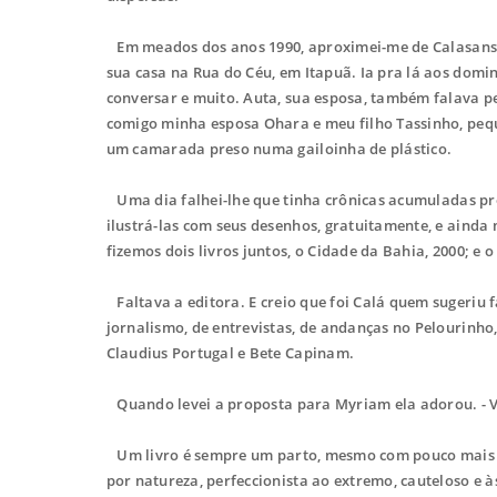
Em meados dos anos 1990, aproximei-me de Calasans 
sua casa na Rua do Céu, em Itapuã. Ia pra lá aos domi
conversar e muito. Auta, sua esposa, também falava pel
comigo minha esposa Ohara e meu filho Tassinho, peq
um camarada preso numa gailoinha de plástico.
Uma dia falhei-lhe que tinha crônicas acumuladas pre
ilustrá-las com seus desenhos, gratuitamente, e ainda
fizemos dois livros juntos, o Cidade da Bahia, 2000; e
Faltava a editora. E creio que foi Calá quem sugeri
jornalismo, de entrevistas, de andanças no Pelourinh
Claudius Portugal e Bete Capinam.
Quando levei a proposta para Myriam ela adorou. - Va
Um livro é sempre um parto, mesmo com pouco mais d
por natureza, perfeccionista ao extremo, cauteloso e 