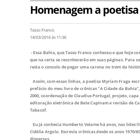
Homenagem a poetisa
Tasso Franco
14/03/2016 às 11:36
- Essa Bahia, que Tasso Franco conheceu e que hoje co
que na certa se reconhecerão em suas páginas. Para os
resta o consolo de pegar uma carona no trem da histó
Assim, com essas linhas, a poetisa Myriam Fraga esc
prefácio do meu livro de crônicas "A Cidade da Bahia
2000, coordenação de Claudius Portugal, projeto, cap
editoração eletrônica de Bete Capinam e revisão de Ca
Tabacof.
Eu já conhecia Humberto Velame há anos, nas lides lí
Cidélia Argolo. Escrevia crônicas desde os anos 1970/8
dispersas.