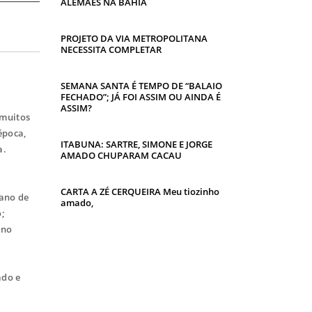
ALEMÃES NA BAHIA
PROJETO DA VIA METROPOLITANA
NECESSITA COMPLETAR
SEMANA SANTA É TEMPO DE “BALAIO
FECHADO”; JÁ FOI ASSIM OU AINDA É
ASSIM?
 muitos
época,
ITABUNA: SARTRE, SIMONE E JORGE
a.
AMADO CHUPARAM CACAU
CARTA A ZÉ CERQUEIRA Meu tiozinho
 ano de
amado,
o;
ano
ado e