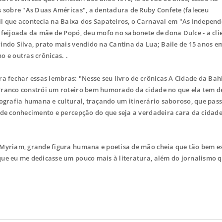
s sobre "As Duas Américas", a dentadura de Ruby Confete (faleceu
l que acontecia na Baixa dos Sapateiros, o Carnaval em "As Independ
 feijoada da mãe de Popó, deu mofo no sabonete de dona Dulce - a cli
indo Silva, prato mais vendido na Cantina da Lua; Baile de 15 anos e
 e outras crônicas. .
 fechar essas lembras: "Nesse seu livro de crônicas A Cidade da Bah
Franco constrói um roteiro bem humorado da cidade no que ela tem d
eografia humana e cultural, traçando um itinerário saboroso, que pas
 de conhecimento e percepção do que seja a verdadeira cara da cidad
Myriam, grande figura humana e poetisa de mão cheia que tão bem e
que eu me dedicasse um pouco mais à literatura, além do jornalismo 