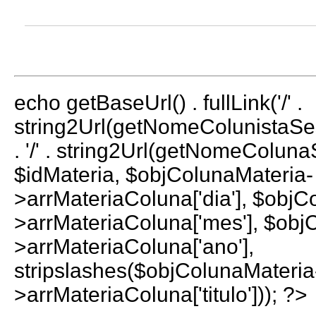
echo getBaseUrl() . fullLink('/' .
string2Url(getNomeColunistaS
. '/' . string2Url(getNomeColun
$idMateria, $objColunaMateria-
>arrMateriaColuna['dia'], $objC
>arrMateriaColuna['mes'], $obj
>arrMateriaColuna['ano'],
stripslashes($objColunaMateria
>arrMateriaColuna['titulo'])); ?>