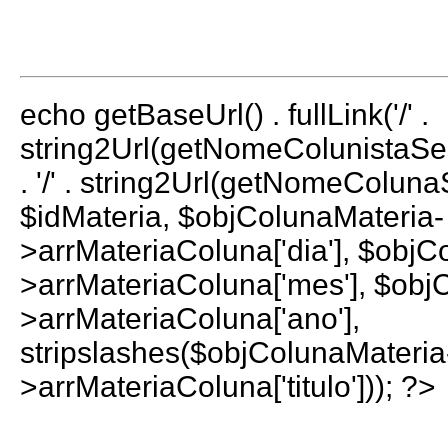
echo getBaseUrl() . fullLink('/' .
string2Url(getNomeColunistaS
. '/' . string2Url(getNomeColun
$idMateria, $objColunaMateria-
>arrMateriaColuna['dia'], $objC
>arrMateriaColuna['mes'], $obj
>arrMateriaColuna['ano'],
stripslashes($objColunaMateria
>arrMateriaColuna['titulo'])); ?>