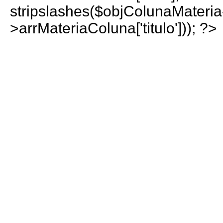
stripslashes($objColunaMateria
>arrMateriaColuna['titulo'])); ?>