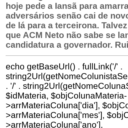
hoje pede a Iansã para amarr
adversários senão cai de nov
de lá para a terceirona. Talve
que ACM Neto não sabe se la
candidatura a governador. Rui
echo getBaseUrl() . fullLink('/' .
string2Url(getNomeColunistaS
. '/' . string2Url(getNomeColun
$idMateria, $objColunaMateria-
>arrMateriaColuna['dia'], $objC
>arrMateriaColuna['mes'], $obj
>arrMateriaColuna['ano'],