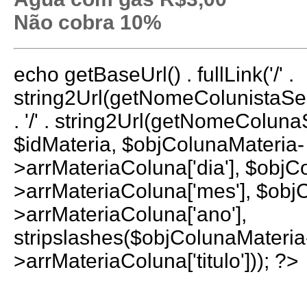
Não cobra 10%
echo getBaseUrl() . fullLink('/' .
string2Url(getNomeColunistaS
. '/' . string2Url(getNomeColun
$idMateria, $objColunaMateria-
>arrMateriaColuna['dia'], $objC
>arrMateriaColuna['mes'], $obj
>arrMateriaColuna['ano'],
stripslashes($objColunaMateria
>arrMateriaColuna['titulo'])); ?>