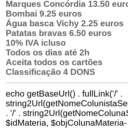
Marques Concórdia 13.50 eur
Bombai 9.25 euros
Água basca Vichy 2.25 euros
Patatas bravas 6.50 euros
10% IVA icluso
Todos os dias até 2h
Aceita todos os cartões
Classificação 4 DONS
echo getBaseUrl() . fullLink('/' .
string2Url(getNomeColunistaS
. '/' . string2Url(getNomeColun
$idMateria, $objColunaMateria-