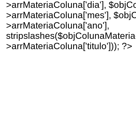
>arrMateriaColuna['dia'], $objC
>arrMateriaColuna['mes'], $obj
>arrMateriaColuna['ano'],
stripslashes($objColunaMateria
>arrMateriaColuna['titulo'])); ?>