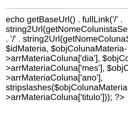
echo getBaseUrl() . fullLink('/' .
string2Url(getNomeColunistaS
. '/' . string2Url(getNomeColun
$idMateria, $objColunaMateria-
>arrMateriaColuna['dia'], $objC
>arrMateriaColuna['mes'], $obj
>arrMateriaColuna['ano'],
stripslashes($objColunaMateria
>arrMateriaColuna['titulo'])); ?>