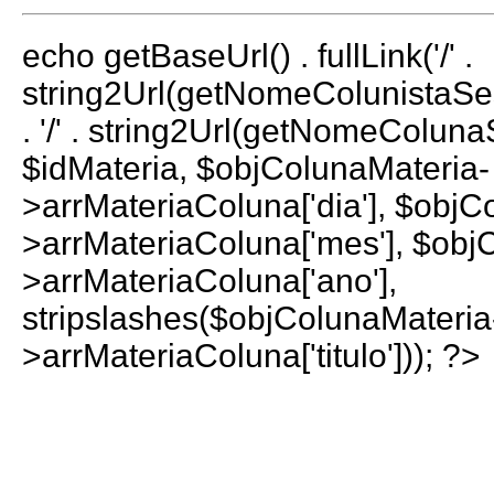
echo getBaseUrl() . fullLink('/' .
string2Url(getNomeColunistaS
. '/' . string2Url(getNomeColun
$idMateria, $objColunaMateria-
>arrMateriaColuna['dia'], $objC
>arrMateriaColuna['mes'], $obj
>arrMateriaColuna['ano'],
stripslashes($objColunaMateria
>arrMateriaColuna['titulo'])); ?>