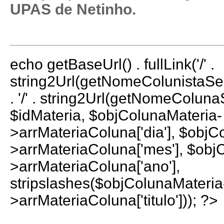
UPAS de Netinho.
echo getBaseUrl() . fullLink('/' .
string2Url(getNomeColunistaS
. '/' . string2Url(getNomeColun
$idMateria, $objColunaMateria-
>arrMateriaColuna['dia'], $objC
>arrMateriaColuna['mes'], $obj
>arrMateriaColuna['ano'],
stripslashes($objColunaMateria
>arrMateriaColuna['titulo'])); ?>