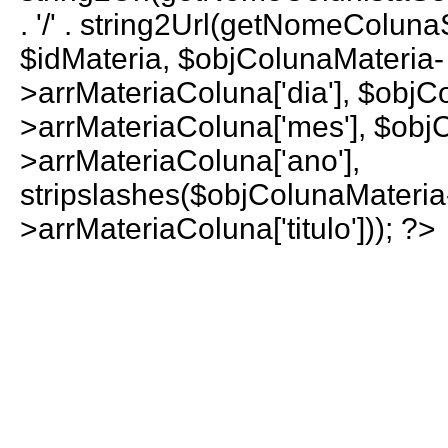
. '/' . string2Url(getNomeColun
$idMateria, $objColunaMateria-
>arrMateriaColuna['dia'], $objC
>arrMateriaColuna['mes'], $obj
>arrMateriaColuna['ano'],
stripslashes($objColunaMateria
>arrMateriaColuna['titulo'])); ?>