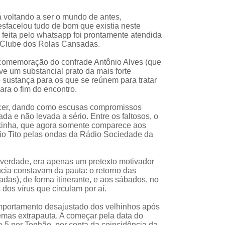
á voltando a ser o mundo de antes,
esfacelou tudo de bom que existia neste
feita pelo whatsapp foi prontamente atendida
o Clube dos Rolas Cansadas.
 comemoração do confrade Antônio Alves (que
 um substancial prato da mais forte
de sustança para os que se reúnem para tratar
ara o fim do encontro.
ecer, dando como escusas compromissos
a e não levada a sério. Entre os faltosos, o
oxinha, que agora somente comparece aos
io Tito pelas ondas da Rádio Sociedade da
a verdade, era apenas um pretexto motivador
cia constavam da pauta: o retorno das
das), de forma itinerante, e aos sábados, no
 dos vírus que circulam por aí.
omportamento desajustado dos velhinhos após
temas extrapauta. A começar pela data do
dia 5 por Tonhão, por conta da coincidência da