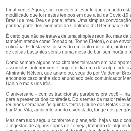
Finalmente! Agora, sim, comecei a levar fé que o mundo est
modificado que foi nestes tempos em que a tal da Covid-19 
Brasil de meu Deus e por aí afora. Uma simples convocação 
por boa parte dos membros da Confraria d’O Berimbau e d
É certo que não se tratava de uma simples reunião, mas da
também atende como Tonhão ou Tonhe Elefoa), o que envolve
culinária. E desta vez foi servido um lauto mocofato, prato 
de coisas bastantes sérias numa mesa de bar, sem horário p
Como sempre alguns recalcitrantes teimaram em não apar
assumidos anteriormente, hoje em dia uma desculpa indelicad
Almirante Nélson, que amarelou, seguido por Valdemar Br
encontros caso tenha sido anunciado pelo comunicador Már
Bahia e mais uns três.
O aniversário – com os tradicionais parabéns pra você –, n
para a presença dos confrades. Dois temas da maior relevân
reuniões semanais às quintas-feiras (Clube dos Rolas Cansa
bar Mac Vita, ambiente aberto e ventilado, longe dos perigos
Mas nem tudo seguiu conforme o planejado, haja vista o c
a ingestão de alguns copos de cerveja, tratando de alguns 
aniversário, que seria no dia 4 de julho, transferido para o 