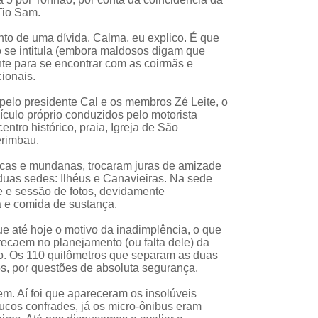
Tio Sam.
to de uma dívida. Calma, eu explico. É que
 se intitula (embora maldosos digam que
te para se encontrar com as coirmãs e
cionais.
 pelo presidente Cal e os membros Zé Leite, o
ículo próprio conduzidos pelo motorista
ntro histórico, praia, Igreja de São
erimbau.
ílicas e mundanas, trocaram juras de amizade
duas sedes: Ilhéus e Canavieiras. Na sede
e e sessão de fotos, devidamente
 e comida de sustança.
e até hoje o motivo da inadimplência, o que
ecaem no planejamento (ou falta dele) da
o. Os 110 quilômetros que separam as duas
s, por questões de absoluta segurança.
em. Aí foi que apareceram os insolúveis
cos confrades, já os micro-ônibus eram