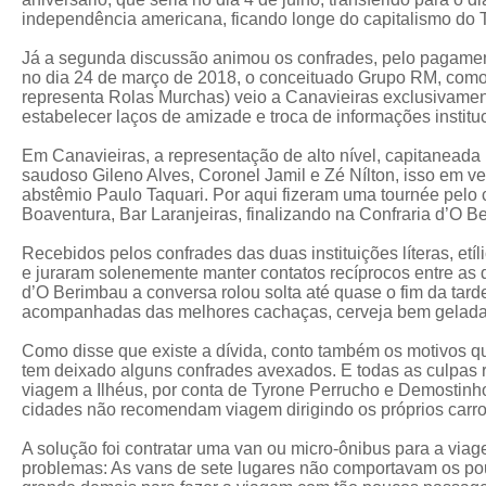
independência americana, ficando longe do capitalismo do 
Já a segunda discussão animou os confrades, pelo pagamen
no dia 24 de março de 2018, o conceituado Grupo RM, como
representa Rolas Murchas) veio a Canavieiras exclusivamen
estabelecer laços de amizade e troca de informações institu
Em Canavieiras, a representação de alto nível, capitaneada
saudoso Gileno Alves, Coronel Jamil e Zé Nílton, isso em ve
abstêmio Paulo Taquari. Por aqui fizeram uma tournée pelo ce
Boaventura, Bar Laranjeiras, finalizando na Confraria d’O B
Recebidos pelos confrades das duas instituições líteras, et
e juraram solenemente manter contatos recíprocos entre as 
d’O Berimbau a conversa rolou solta até quase o fim da tard
acompanhadas das melhores cachaças, cerveja bem gelada
Como disse que existe a dívida, conto também os motivos qu
tem deixado alguns confrades avexados. E todas as culpas r
viagem a Ilhéus, por conta de Tyrone Perrucho e Demostinh
cidades não recomendam viagem dirigindo os próprios carro
A solução foi contratar uma van ou micro-ônibus para a viag
problemas: As vans de sete lugares não comportavam os pou