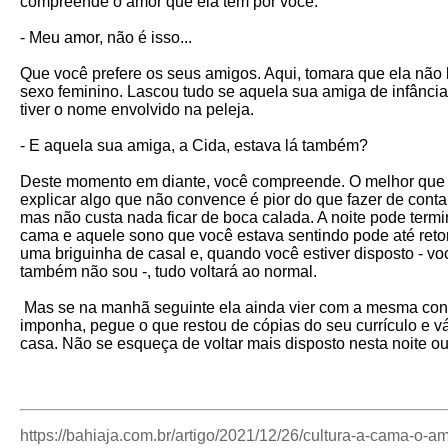
compreende o amor que ela tem por você.
- Meu amor, não é isso...
Que você prefere os seus amigos. Aqui, tomara que ela nã
sexo feminino. Lascou tudo se aquela sua amiga de infânci
tiver o nome envolvido na peleja.
- E aquela sua amiga, a Cida, estava lá também?
Deste momento em diante, você compreende. O melhor que vo
explicar algo que não convence é pior do que fazer de conta q
mas não custa nada ficar de boca calada. A noite pode te
cama e aquele sono que você estava sentindo pode até retorn
uma briguinha de casal e, quando você estiver disposto - 
também não sou -, tudo voltará ao normal.
Mas se na manhã seguinte ela ainda vier com a mesma conv
imponha, pegue o que restou de cópias do seu currículo e v
casa. Não se esqueça de voltar mais disposto nesta noite ou
https://bahiaja.com.br/artigo/2021/12/26/cultura-a-cama-o-