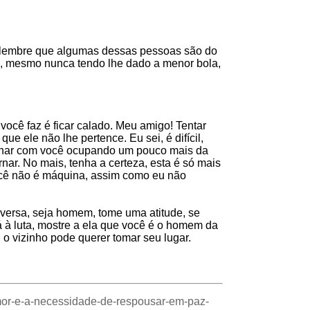
o lembre que algumas dessas pessoas são do
a, mesmo nunca tendo lhe dado a menor bola,
cê faz é ficar calado. Meu amigo! Tentar
ue ele não lhe pertence. Eu sei, é difícil,
rminar com você ocupando um pouco mais da
ar. No mais, tenha a certeza, esta é só mais
você não é máquina, assim como eu não
ersa, seja homem, tome uma atitude, se
á à luta, mostre a ela que você é o homem da
 o vizinho pode querer tomar seu lugar.
amor-e-a-necessidade-de-respousar-em-paz-