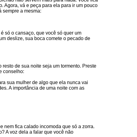
do. Agora, vá e peça para ela para ir um pouco
erá sempre a mesma:
 é só o cansaço, que você só quer um
gum deslize, sua boca comete o pecado de
resto de sua noite seja um tormento. Preste
e conselho:
ara sua mulher de algo que ela nunca vai
es. A importância de uma noite com as
e nem fica calado incomoda que só a zorra.
? A voz dela a falar que você não