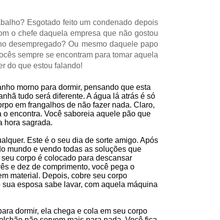
alho? Esgotado feito um condenado depois
com o chefe daquela empresa que não gostou
m ano desempregado? Ou mesmo daquele papo
vocês sempre se encontram para tomar aquela
r do que estou falando!
banho morno para dormir, pensando que esta
nhã tudo será diferente. A água lá atrás é só
corpo em frangalhos de não fazer nada. Claro,
a o encontra. Você saboreia aquele pão que
a hora sagrada.
alquer. Este é o seu dia de sorte amigo. Após
do mundo e vendo todas as soluções que
, seu corpo é colocado para descansar
três e dez de comprimento, você pega o
em material. Depois, cobre seu corpo
 sua esposa sabe lavar, com aquela máquina
para dormir, ela chega e cola em seu corpo
colchão não servem mais para nada. Você fica