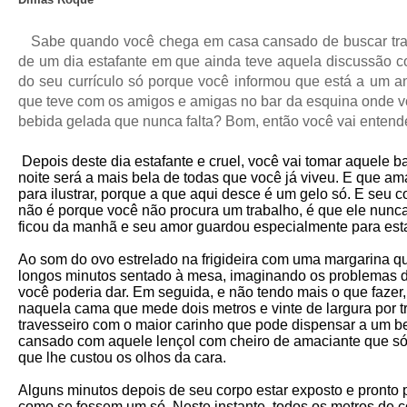
Sabe quando você chega em casa cansado de buscar trab
de um dia estafante em que ainda teve aquela discussão 
do seu currículo só porque você informou que está a u
que teve com os amigos e amigas no bar da esquina onde 
bebida gelada que nunca falta? Bom, então você vai entende
Depois deste dia estafante e cruel, você vai tomar aquele 
noite será a mais bela de todas que você já viveu. E que ama
para ilustrar, porque a que aqui desce é um gelo só. E seu 
não é porque você não procura um trabalho, é que ele nunc
ficou da manhã e seu amor guardou especialmente para est
Ao som do ovo estrelado na frigideira com uma margarina qu
longos minutos sentado à mesa, imaginando os problemas 
você poderia dar. Em seguida, e não tendo mais o que fazer
naquela cama que mede dois metros e vinte de largura por 
travesseiro com o maior carinho que pode dispensar a um b
cansado com aquele lençol com cheiro de amaciante que só
que lhe custou os olhos da cara.
Alguns minutos depois de seu corpo estar exposto e pronto 
como se fossem um só. Neste instante, todos os metros de 